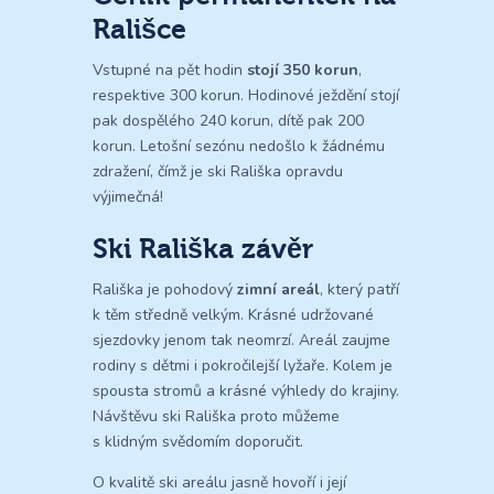
Rališce
Vstupné na pět hodin
stojí 350 korun
,
respektive 300 korun. Hodinové ježdění stojí
pak dospělého 240 korun, dítě pak 200
korun. Letošní sezónu nedošlo k žádnému
zdražení, čímž je ski Rališka opravdu
výjimečná!
Ski Rališka závěr
Rališka je pohodový
zimní areál
, který patří
k těm středně velkým. Krásné udržované
sjezdovky jenom tak neomrzí. Areál zaujme
rodiny s dětmi i pokročilejší lyžaře. Kolem je
spousta stromů a krásné výhledy do krajiny.
Návštěvu ski Rališka proto můžeme
s klidným svědomím doporučit.
O kvalitě ski areálu jasně hovoří i její