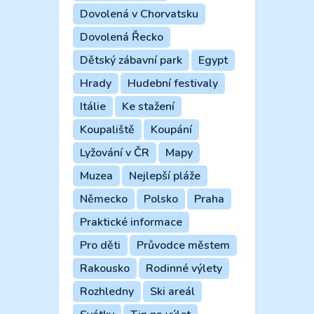
Dovolená v Chorvatsku
Dovolená Řecko
Dětský zábavní park
Egypt
Hrady
Hudební festivaly
Itálie
Ke stažení
Koupaliště
Koupání
Lyžování v ČR
Mapy
Muzea
Nejlepší pláže
Německo
Polsko
Praha
Praktické informace
Pro děti
Průvodce městem
Rakousko
Rodinné výlety
Rozhledny
Ski areál