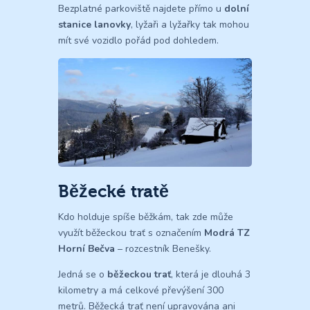
Bezplatné parkoviště najdete přímo u
dolní
stanice lanovky
, lyžaři a lyžařky tak mohou
mít své vozidlo pořád pod dohledem.
Běžecké tratě
Kdo holduje spíše běžkám, tak zde může
využít běžeckou trať s označením
Modrá TZ
Horní Bečva
– rozcestník Benešky.
Jedná se o
běžeckou trať
, která je dlouhá 3
kilometry a má celkové převýšení 300
metrů. Běžecká trať není upravována ani