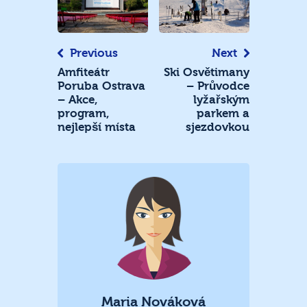
pro
příspěvek
Previous
Next
Amfiteátr
Ski Osvětimany
Poruba Ostrava
– Průvodce
– Akce,
lyžařským
program,
parkem a
nejlepší místa
sjezdovkou
Maria Nováková