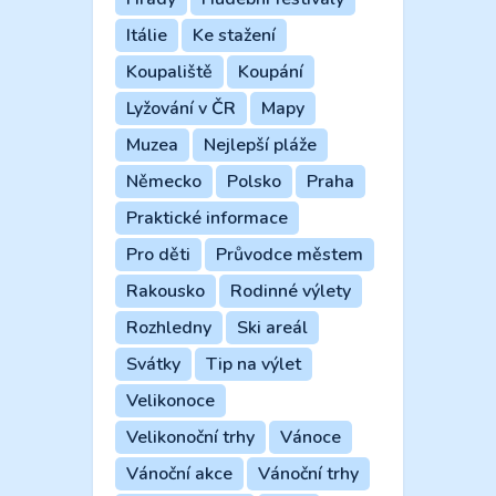
Itálie
Ke stažení
Koupaliště
Koupání
Lyžování v ČR
Mapy
Muzea
Nejlepší pláže
Německo
Polsko
Praha
Praktické informace
Pro děti
Průvodce městem
Rakousko
Rodinné výlety
Rozhledny
Ski areál
Svátky
Tip na výlet
Velikonoce
Velikonoční trhy
Vánoce
Vánoční akce
Vánoční trhy