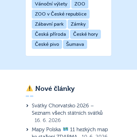
Vánoční výlety
ZOO
ZOO v České republice
Zábavní park
Zámky
Česká příroda
České hory
České pivo
Šumava
Nové články
Svátky Chorvatsko 2026 –
Seznam všech státních svátků
16. 6. 2026
Mapy Polska
11 hezkých map
ke stažení ZDARMA
10. 6. 2026