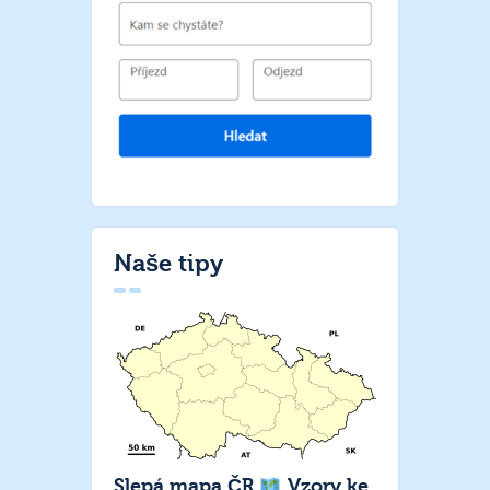
Naše tipy
Slepá mapa ČR
Vzory ke