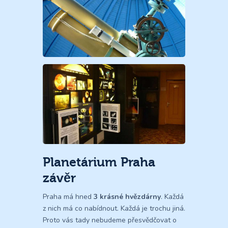
Planetárium Praha
závěr
Praha má hned
3 krásné hvězdárny
. Každá
z nich má co nabídnout. Každá je trochu jiná.
Proto vás tady nebudeme přesvědčovat o