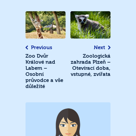
Navigace
pro
příspěvek
Previous
Next
Zoo Dvůr
Zoologická
Králové nad
zahrada Plzeň –
Labem –
Otevírací doba,
Osobní
vstupné, zvířata
průvodce a vše
důležité