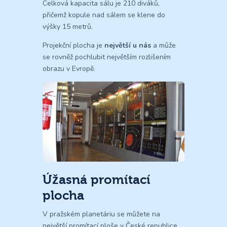
Celková kapacita sálu je 210 diváků,
přičemž kopule nad sálem se klene do
výšky 15 metrů.
Projekční plocha je
největší u nás
a může
se rovněž pochlubit největším rozlišením
obrazu v Evropě.
Úžasná promítací
plocha
V pražském planetáriu se můžete na
největší promítací ploše v České republice