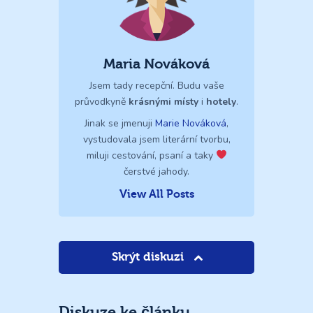
Maria Nováková
Jsem tady recepční. Budu vaše
průvodkyně
krásnými místy
i
hotely
.
Jinak se jmenuji
Marie Nováková
,
vystudovala jsem literární tvorbu,
miluji cestování, psaní a taky
čerstvé jahody.
View All Posts
Skrýt diskuzi
Diskuze ke článku