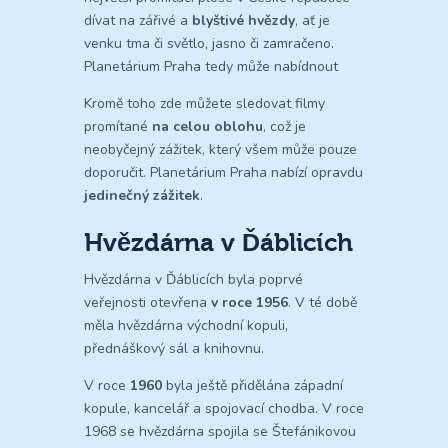
dívat na zářivé a
blyštivé hvězdy
, ať je
venku tma či světlo, jasno či zamračeno.
Planetárium Praha tedy může nabídnout
Kromě toho zde můžete sledovat filmy
promítané
na celou oblohu
, což je
neobyčejný zážitek, který všem může pouze
doporučit. Planetárium Praha nabízí opravdu
jedinečný zážitek
.
Hvězdárna v Ďáblicích
Hvězdárna v Ďáblicích byla poprvé
veřejnosti otevřena
v roce 1956
. V té době
měla hvězdárna východní kopuli,
přednáškový sál a knihovnu.
V roce
1960
byla ještě přidělána západní
kopule, kancelář a spojovací chodba. V roce
1968 se hvězdárna spojila se Štefánikovou