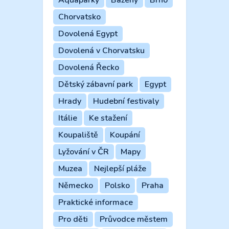
Chorvatsko
Dovolená Egypt
Dovolená v Chorvatsku
Dovolená Řecko
Dětský zábavní park
Egypt
Hrady
Hudební festivaly
Itálie
Ke stažení
Koupaliště
Koupání
Lyžování v ČR
Mapy
Muzea
Nejlepší pláže
Německo
Polsko
Praha
Praktické informace
Pro děti
Průvodce městem