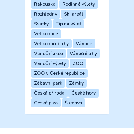
Rakousko
Rodinné výlety
Rozhledny
Ski areál
Svátky
Tip na výlet
Velikonoce
Velikonoční trhy
Vánoce
Vánoční akce
Vánoční trhy
Vánoční výlety
ZOO
ZOO v České republice
Zábavní park
Zámky
Česká příroda
České hory
České pivo
Šumava