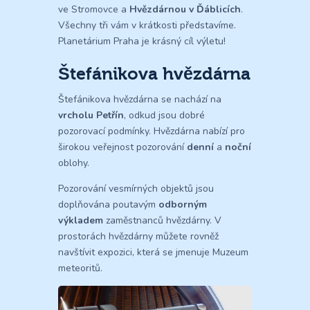
ve Stromovce a
Hvězdárnou v Ďáblicích
.
Všechny tři vám v krátkosti představíme.
Planetárium Praha je krásný cíl výletu!
Štefánikova hvězdárna
Štefánikova hvězdárna se nachází na
vrcholu Petřín
, odkud jsou dobré
pozorovací podmínky. Hvězdárna nabízí pro
širokou veřejnost pozorování
denní
a
noční
oblohy.
Pozorování vesmírných objektů jsou
doplňována poutavým
odborným
výkladem
zaměstnanců hvězdárny. V
prostorách hvězdárny můžete rovněž
navštívit expozici, která se jmenuje Muzeum
meteoritů.