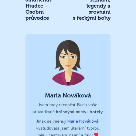
Hradec –
legendy a
Osobní
srovnání
průvodce
s řeckými bohy
Maria Nováková
Jsem tady recepční. Budu vaše
průvodkyně
krásnými místy
i
hotely
.
Jinak se jmenuji
Marie Nováková
,
vystudovala jsem literární tvorbu,
miluji cestování, psaní a taky