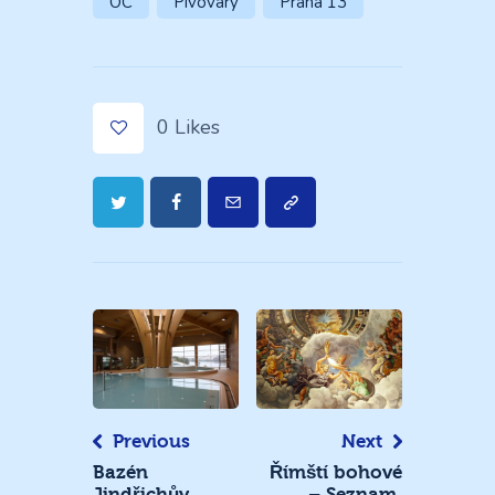
OC
Pivovary
Praha 13
0
Likes
Navigace
pro
příspěvek
Previous
Next
Bazén
Římští bohové
Jindřichův
– Seznam,