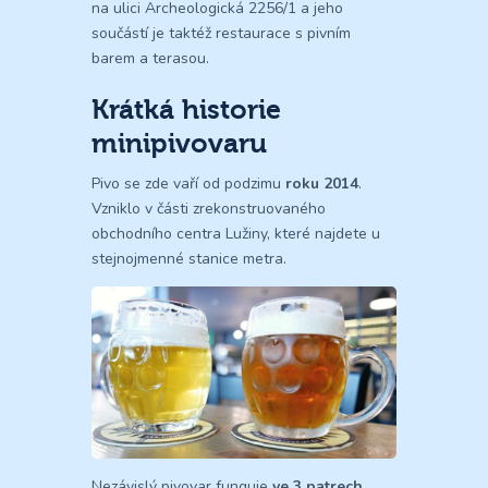
na ulici Archeologická 2256/1 a jeho
součástí je taktéž restaurace s pivním
barem a terasou.
Krátká historie
minipivovaru
Pivo se zde vaří od podzimu
roku 2014
.
Vzniklo v části zrekonstruovaného
obchodního centra Lužiny, které najdete u
stejnojmenné stanice metra.
Nezávislý pivovar funguje
ve 3 patrech
,