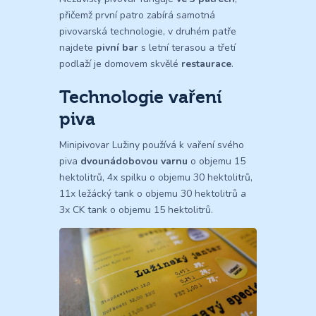
přičemž první patro zabírá samotná
pivovarská technologie, v druhém patře
najdete
pivní bar
s letní terasou a třetí
podlaží je domovem skvělé
restaurace
.
Technologie vaření
piva
Minipivovar Lužiny používá k vaření svého
piva
dvounádobovou varnu
o objemu 15
hektolitrů, 4x spilku o objemu 30 hektolitrů,
11x ležácký tank o objemu 30 hektolitrů a
3x CK tank o objemu 15 hektolitrů.