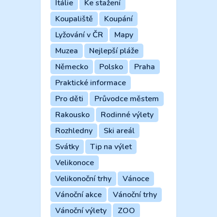
Itálie
Ke stažení
Koupaliště
Koupání
Lyžování v ČR
Mapy
Muzea
Nejlepší pláže
Německo
Polsko
Praha
Praktické informace
Pro děti
Průvodce městem
Rakousko
Rodinné výlety
Rozhledny
Ski areál
Svátky
Tip na výlet
Velikonoce
Velikonoční trhy
Vánoce
Vánoční akce
Vánoční trhy
Vánoční výlety
ZOO