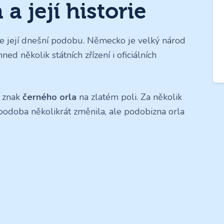
a její historie
uje její dnešní podobu. Německo je velký národ
hned několik státních zřízení i oficiálních
j znak
černého orla
na zlatém poli. Za několik
 podoba několikrát změnila, ale podobizna orla