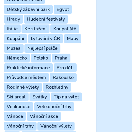
Dětský zábavní park
Egypt
Hrady
Hudební festivaly
Itálie
Ke stažení
Koupaliště
Koupání
Lyžování v ČR
Mapy
Muzea
Nejlepší pláže
Německo
Polsko
Praha
Praktické informace
Pro děti
Průvodce městem
Rakousko
Rodinné výlety
Rozhledny
Ski areál
Svátky
Tip na výlet
Velikonoce
Velikonoční trhy
Vánoce
Vánoční akce
Vánoční trhy
Vánoční výlety