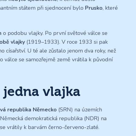
nantním státem při sjednocení bylo
Prusko
, které
m
o podobu vlajky. Po první světové válce se
obě vlajky
(1919–1933). V roce 1933 si pak
o císařství. U té ale zůstalo jenom dva roky, než
e. Po válce se samozřejmě země vrátila k původní
jedna vlajka
vá republika Německo
(SRN) na územích
i Německá demokratická republika (NDR) na
se vrátily k barvám černo-červeno-zlaté.