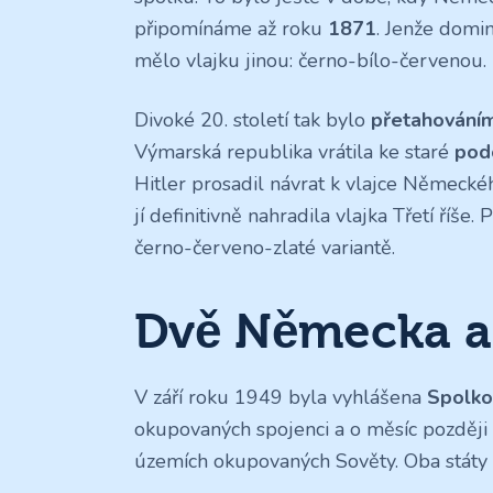
připomínáme až roku
1871
. Jenže domi
mělo vlajku jinou: černo-bílo-červenou.
Divoké 20. století tak bylo
přetahování
Výmarská republika vrátila ke staré
pod
Hitler prosadil návrat k vlajce Německéh
jí definitivně nahradila vlajka Třetí říš
černo-červeno-zlaté variantě.
Dvě Německa a 
V září roku 1949 byla vyhlášena
Spolko
okupovaných spojenci a o měsíc pozděj
územích okupovaných Sověty. Oba státy 