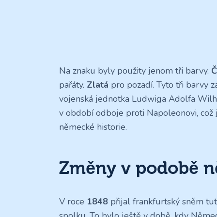
Na znaku byly použity jenom tři barvy.
Č
pařáty.
Zlatá
pro pozadí. Tyto tři barvy 
vojenská jednotka Ludwiga Adolfa Wi
v období odboje proti Napoleonovi, co
německé historie.
Změny v podobě n
V roce
1848
přijal frankfurtský sněm tut
spolku. To bylo ještě v době, kdy Něm