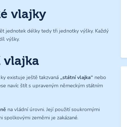
 vlajky
ět jednotek délky tedy tři jednotky výšky. Každý
íl výšky.
 vlajka
y existuje ještě takzvaná
„státní vlajka“
nebo
nese navíc štít s upraveným německým státním
eně
na vládní úrovni. Její použití soukromými
mi spolkovými zeměmi je zakázané.