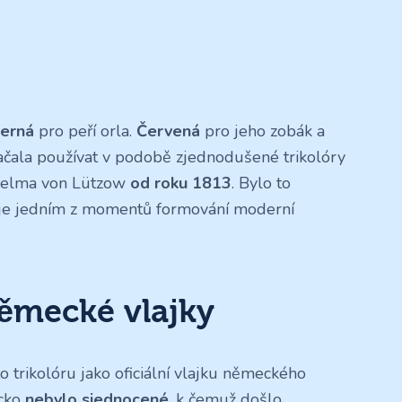
erná
pro peří orla.
Červená
pro jeho zobák a
začala používat v podobě zjednodušené trikolóry
lhelma von Lützow
od roku 1813
. Bylo to
ž je jedním z momentů formování moderní
ěmecké vlajky
o trikolóru jako oficiální vlajku německého
ecko
nebylo sjednocené
, k čemuž došlo