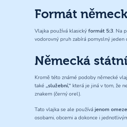
Formát německé
Vlajka používá klasický
formát 5:3
. Na p
vodorovný pruh zabírá pomyslný jeden d
Německá státní
Kromě této známé podoby německé vlajk
také
„služební,“
která je jiná v tom, že 
znakem (černý orel).
Tato vlajka se ale používá
jenom omez
osobami, obcemi a dokonce i jednotlivý