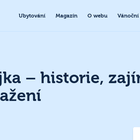
Ubytování
Magazín
O webu
Vánoční
a – historie, zají
tažení