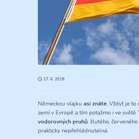
17. 6. 2018
Německou vlajku
asi znáte
. Vždyť je t
zemí v Evropě a tím potažmo i ve světě. 
vodorovných pruhů
: žlutého, červenéh
prakticky nepřehlédnutelná.