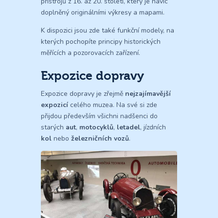
přístrojů z 16. až 20. století, který je navíc
doplněný originálními výkresy a mapami.
K dispozici jsou zde také funkční modely, na
kterých pochopíte principy historických
měřících a pozorovacích zařízení.
Expozice dopravy
Expozice dopravy je zřejmě
nejzajímavější
expozicí
celého muzea. Na své si zde
přijdou především všichni nadšenci do
starých
aut
,
motocyklů
,
letadel
, jízdních
kol
nebo
železničních vozů
.