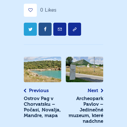
0
Likes
Navigace
pro
příspěvek
Previous
Next
Ostrov Pag v
Archeopark
Chorvatsku –
Pavlov –
Počasí, Novalja,
Jedinečné
Mandre, mapa
muzeum, které
nadchne