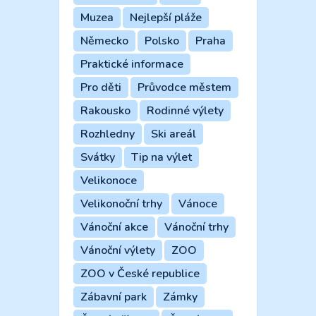
Muzea
Nejlepší pláže
Německo
Polsko
Praha
Praktické informace
Pro děti
Průvodce městem
Rakousko
Rodinné výlety
Rozhledny
Ski areál
Svátky
Tip na výlet
Velikonoce
Velikonoční trhy
Vánoce
Vánoční akce
Vánoční trhy
Vánoční výlety
ZOO
ZOO v České republice
Zábavní park
Zámky