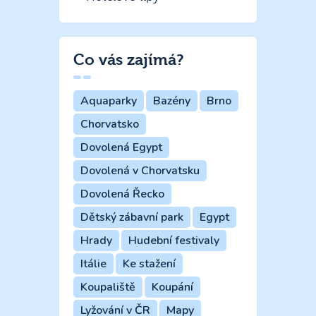
Co vás zajímá?
Aquaparky
Bazény
Brno
Chorvatsko
Dovolená Egypt
Dovolená v Chorvatsku
Dovolená Řecko
Dětský zábavní park
Egypt
Hrady
Hudební festivaly
Itálie
Ke stažení
Koupaliště
Koupání
Lyžování v ČR
Mapy