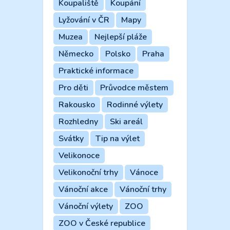
Koupaliště
Koupání
Lyžování v ČR
Mapy
Muzea
Nejlepší pláže
Německo
Polsko
Praha
Praktické informace
Pro děti
Průvodce městem
Rakousko
Rodinné výlety
Rozhledny
Ski areál
Svátky
Tip na výlet
Velikonoce
Velikonoční trhy
Vánoce
Vánoční akce
Vánoční trhy
Vánoční výlety
ZOO
ZOO v České republice