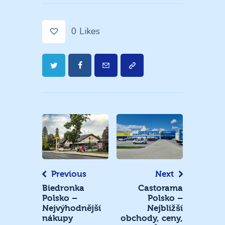
0
Likes
Navigace
pro
příspěvek
Previous
Next
Biedronka
Castorama
Polsko –
Polsko –
Nejvýhodnější
Nejbližší
nákupy
obchody, ceny,