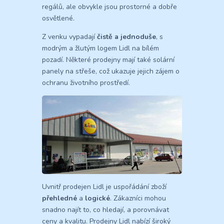
regálů, ale obvykle jsou prostorné a dobře
osvětlené.
Z venku vypadají
čistě a jednoduše
, s
modrým a žlutým logem Lidl na bílém
pozadí. Některé prodejny mají také solární
panely na střeše, což ukazuje jejich zájem o
ochranu životního prostředí.
Uvnitř prodejen Lidl je uspořádání zboží
přehledné
a
logické
. Zákazníci mohou
snadno najít to, co hledají, a porovnávat
ceny a kvalitu. Prodejny Lidl nabízí široký