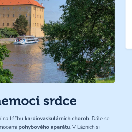
 nemoci srdce
í na léčbu
kardiovaskulárních chorob
. Dále se
emocemi
pohybového aparátu
. V Lázních si