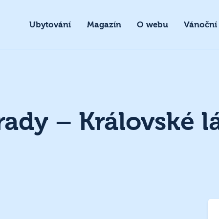
Ubytování
Magazín
O webu
Vánoční
ady – Královské l