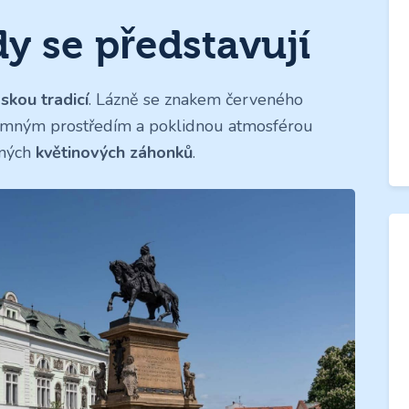
y se představují
skou tradicí
. Lázně se znakem červeného
jemným prostředím a poklidnou atmosférou
vných
květinových záhonků
.