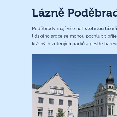
Lázně Poděbrad
Poděbrady mají více než
stoletou lázeň
lidského srdce se mohou pochlubit pří
krásných
zelených parků
a pestře bare