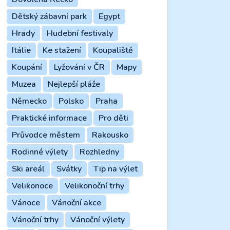
Dětský zábavní park
Egypt
Hrady
Hudební festivaly
Itálie
Ke stažení
Koupaliště
Koupání
Lyžování v ČR
Mapy
Muzea
Nejlepší pláže
Německo
Polsko
Praha
Praktické informace
Pro děti
Průvodce městem
Rakousko
Rodinné výlety
Rozhledny
Ski areál
Svátky
Tip na výlet
Velikonoce
Velikonoční trhy
Vánoce
Vánoční akce
Vánoční trhy
Vánoční výlety