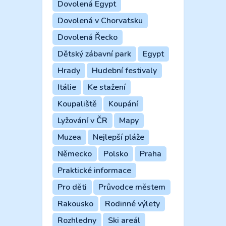
Dovolená Egypt
Dovolená v Chorvatsku
Dovolená Řecko
Dětský zábavní park
Egypt
Hrady
Hudební festivaly
Itálie
Ke stažení
Koupaliště
Koupání
Lyžování v ČR
Mapy
Muzea
Nejlepší pláže
Německo
Polsko
Praha
Praktické informace
Pro děti
Průvodce městem
Rakousko
Rodinné výlety
Rozhledny
Ski areál