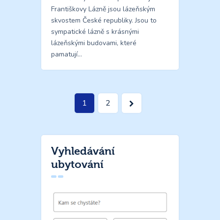
Františkovy Lázně jsou lázeňským
skvostem České republiky. Jsou to
sympatické lázně s krásnými
lázeňskými budovami, které
pamatují…
Stránkování
>
Page
1
Page
2
příspěvků
Vyhledávání
ubytování