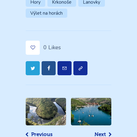
Hory
Krkonoše
Lanovky
Výlet na horách
0
Likes
Navigace
pro
příspěvek
Previous
Next