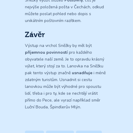
Sněžky využít služeb
Poštovny
, což je
nejvýše položená pošta v Čechách, odkud
můžete poslat pohled nebo dopis s
unikátním poštovním razítkem.
Závěr
Výstup na vrchol Sněžky by měl být
příjemnou povinností
pro každého
obyvatele naší země. Je to opravdu krásný
výlet, který stojí za to. Lanovka na Sněžku
pak tento výstup značně
usnadňuje
i méně
zdatným turistům. Usnadnit si cestu
lanovkou může být výhodné pro spoustu
lidí, třeba i pro ty, kde se nechtějí vrátit
přímo do Pece, ale vyrazí například směr
Luční Bouda, Špindlerův Mlýn.