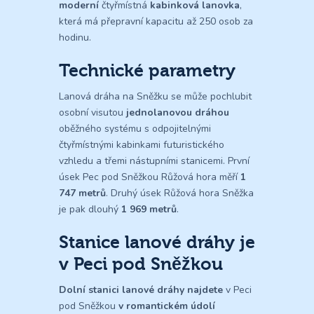
moderní
čtyřmístná
kabinková lanovka
,
která má přepravní kapacitu až 250 osob za
hodinu.
Technické parametry
Lanová dráha na Sněžku se může pochlubit
osobní visutou
jednolanovou dráhou
oběžného systému s odpojitelnými
čtyřmístnými kabinkami futuristického
vzhledu a třemi nástupními stanicemi. První
úsek Pec pod Sněžkou Růžová hora měří
1
747 metrů
. Druhý úsek Růžová hora Sněžka
je pak dlouhý
1 969 metrů
.
Stanice lanové dráhy je
v Peci pod Sněžkou
Dolní stanici lanové dráhy najdete
v Peci
pod Sněžkou
v romantickém údolí