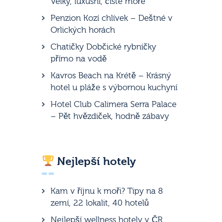
Velký, luxusní, čisté moře
Penzion Kozí chlívek – Deštné v
Orlických horách
Chatičky Dobčické rybníčky
přímo na vodě
Kavros Beach na Krétě – Krásný
hotel u pláže s výbornou kuchyní
Hotel Club Calimera Serra Palace
– Pět hvězdiček, hodně zábavy
Nejlepší hotely
Kam v říjnu k moři? Tipy na 8
zemí, 22 lokalit, 40 hotelů
Nejlepší wellness hotely v ČR