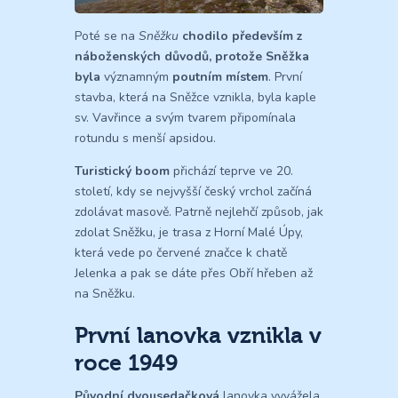
Poté se na
Sněžku
chodilo především z
náboženských důvodů, protože Sněžka
byla
významným
poutním místem
. První
stavba, která na Sněžce vznikla, byla kaple
sv. Vavřince a svým tvarem připomínala
rotundu s menší apsidou.
Turistický boom
přichází teprve ve 20.
století, kdy se nejvyšší český vrchol začíná
zdolávat masově. Patrně nejlehčí způsob, jak
zdolat Sněžku, je trasa z Horní Malé Úpy,
která vede po červené značce k chatě
Jelenka a pak se dáte přes Obří hřeben až
na Sněžku.
První lanovka vznikla v
roce 1949
Původní dvousedačková
lanovka vyvážela