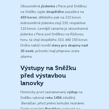
Obousměrná
jízdenka
z Pece pod Sněžkou
na Sněžku vyjde
dospělého
pasažéra na
430 korun
, dětského pak na 210 korun.
Jednosměrná jízdenka stojí 230, respektive
110 korun. Levnější varianta je oboustranná
jízdenka z Pece pod Sněžkou na Růžovou
horu, ta stojí dospělého 310, dítě 150 korun.
Dráha nabízí rovněž
slevy pro skupiny nad
20 osob
, průvodci mají přepravu zcela
zdarma.
Výstupy na Sněžku
před výstavbou
lanovky
Historicky první zaznamenaný
výstup
na
Sněžku vykonal
roku 1456
odvážný
Benátčan, jehož jméno bohužel neznáme.
Tento neznámý
Benátčan
vystoupil na