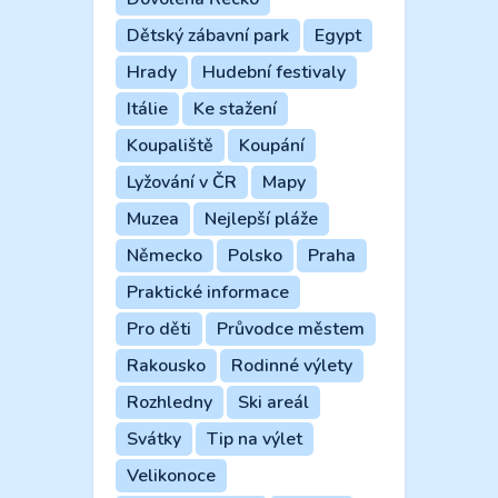
Dětský zábavní park
Egypt
Hrady
Hudební festivaly
Itálie
Ke stažení
Koupaliště
Koupání
Lyžování v ČR
Mapy
Muzea
Nejlepší pláže
Německo
Polsko
Praha
Praktické informace
Pro děti
Průvodce městem
Rakousko
Rodinné výlety
Rozhledny
Ski areál
Svátky
Tip na výlet
Velikonoce