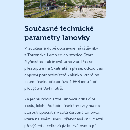
Současné technické
parametry lanovky
V současné době dopravuje návštěvníky
z Tatranské Lomnice do stanice Štart
čtyřmístná
kabinová lanovka
. Pak se
přestupuje na Skalnatém plese, odkud vás
dopraví patnáctimístná kabinka, která na
celém úseku překonává 1 868 metrů při
převýšení 864 metrů.
Za jednu hodinu zde lanovka odbaví
50
cestujících
. Poslední úsek lanovky má na
starosti speciální visutá červená lanovka,
která na svém úseku překonává 855 metrů
převýšení a celková jízda trvá osm a půl