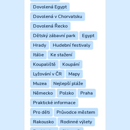
Dovolená Egypt
Dovolená v Chorvatsku
Dovolená Řecko
Dětský zábavní park
Egypt
Hrady
Hudební festivaly
Itálie
Ke stažení
Koupaliště
Koupání
Lyžování v ČR
Mapy
Muzea
Nejlepší pláže
Německo
Polsko
Praha
Praktické informace
Pro děti
Průvodce městem
Rakousko
Rodinné výlety