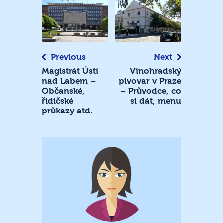
Navigace
pro
příspěvek
Previous
Next
Magistrát Ústí
Vinohradský
nad Labem –
pivovar v Praze
Občanské,
– Průvodce, co
řidičské
si dát, menu
průkazy atd.