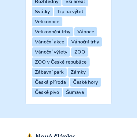
Rozhledny
Ski areál
Svátky
Tip na výlet
Velikonoce
Velikonoční trhy
Vánoce
Vánoční akce
Vánoční trhy
Vánoční výlety
ZOO
ZOO v České republice
Zábavní park
Zámky
Česká příroda
České hory
České pivo
Šumava
Nové články