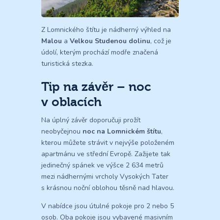
Z Lomnického štítu je nádherný výhled na
Malou
a
Velkou Studenou dolinu
, což je
údolí, kterým prochází modře značená
turistická stezka.
Tip na závěr – noc
v oblacích
Na úplný závěr doporučuji prožít
neobyčejnou
noc na Lomnickém štítu
,
kterou můžete strávit v nejvýše položeném
apartmánu ve střední Evropě. Zažijete tak
jedinečný spánek ve výšce 2 634 metrů
mezi nádhernými vrcholy Vysokých Tater
s krásnou noční oblohou těsně nad hlavou.
V nabídce jsou útulné pokoje pro 2 nebo 5
osob. Oba pokoje jsou vybavené masivním