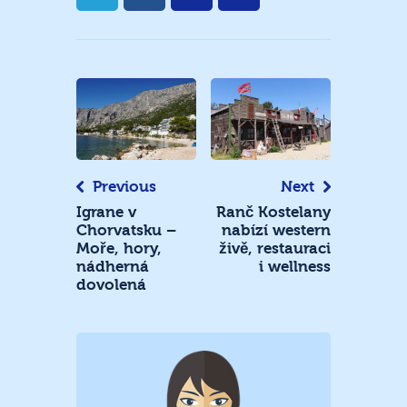
Navigace
pro
příspěvek
Previous
Next
Igrane v
Ranč Kostelany
Chorvatsku –
nabízí western
Moře, hory,
živě, restauraci
nádherná
i wellness
dovolená