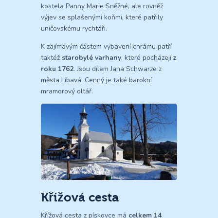
kostela Panny Marie Sněžné, ale rovněž
výjev se splašenými koňmi, které patřily
uničovskému rychtáři.
K zajímavým částem vybavení chrámu patří
taktéž
starobylé varhany
, které pocházejí
z
roku 1762
. Jsou dílem Jana Schwarze z
města Libavá. Cenný je také barokní
mramorový oltář.
Křížová cesta
Křížová cesta z pískovce má
celkem 14