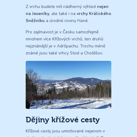
Z vrchu budete mít nádherný výhled
nejen
na Jeseníky
, ale také i na
vrchy Králického
Sněžníku
a úrodné roviny Hané.
Pro zajímavost je v Česku samozřejmě
mnohem více Křížových vrchů, ten druhů
nejznámější je v Adršpachu. Trochu méně
známé jsou také vrhcy Stod a Chotěšov.
Dějiny křížové cesty
Křížové cesty jsou umisťované nejenom v