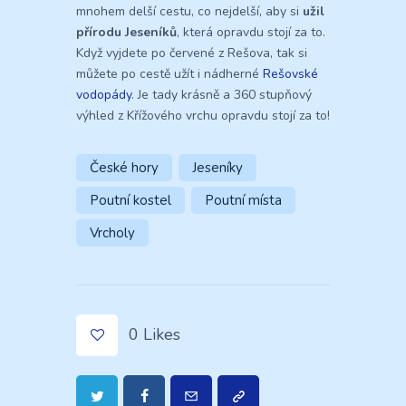
mnohem delší cestu, co nejdelší, aby si
užil
přírodu Jeseníků
, která opravdu stojí za to.
Když vyjdete po červené z Rešova, tak si
můžete po cestě užít i nádherné
Rešovské
vodopády
. Je tady krásně a 360 stupňový
výhled z Křížového vrchu opravdu stojí za to!
České hory
Jeseníky
Poutní kostel
Poutní místa
Vrcholy
0
Likes