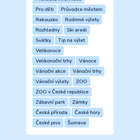
Pro děti
Průvodce městem
Rakousko
Rodinné výlety
Rozhledny
Ski areál
Svátky
Tip na výlet
Velikonoce
Velikonoční trhy
Vánoce
Vánoční akce
Vánoční trhy
Vánoční výlety
ZOO
ZOO v České republice
Zábavní park
Zámky
Česká příroda
České hory
České pivo
Šumava