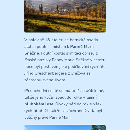
V polovině 18. století se hornická osada
stala i poutním místem k
Panně Marii
Sněžné
. Poutní kostel s imitací obrazu z
římské baziliky Panny Marie Sněžné v centru
obce byl postaven jako poděkování rychtáře
Jiřího Greschenbergera z Uničova za
záchranu svého života.
Při obchodní cestě se mu totiž splašili koně,
takže jeho kočár spadl do rokle v tamním
hlubokém lese
. Divoký pád do rokle však
rychtář přežil, takže za záchranu života byl
vděčný právě Panně Marii.