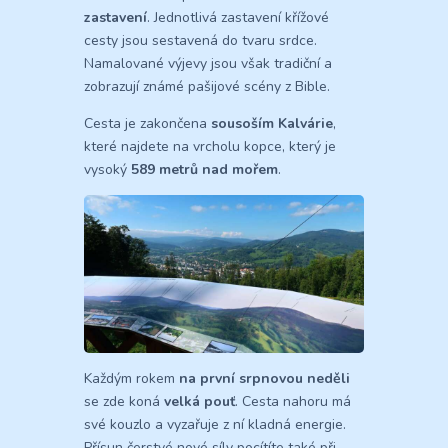
zastavení
. Jednotlivá zastavení křížové
cesty jsou sestavená do tvaru srdce.
Namalované výjevy jsou však tradiční a
zobrazují známé pašijové scény z Bible.
Cesta je zakončena
sousoším Kalvárie
,
které najdete na vrcholu kopce, který je
vysoký
589 metrů nad mořem
.
Každým rokem
na první srpnovou neděli
se zde koná
velká pouť
. Cesta nahoru má
své kouzlo a vyzařuje z ní kladná energie.
Přísun čerstvé nové síly pocítíte také při