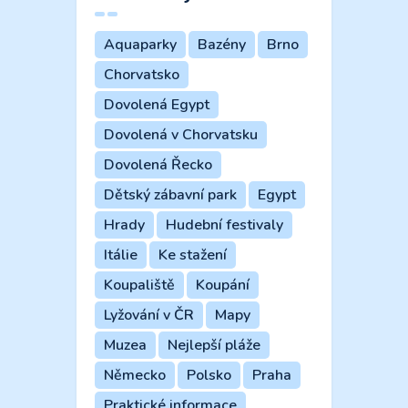
Aquaparky
Bazény
Brno
Chorvatsko
Dovolená Egypt
Dovolená v Chorvatsku
Dovolená Řecko
Dětský zábavní park
Egypt
Hrady
Hudební festivaly
Itálie
Ke stažení
Koupaliště
Koupání
Lyžování v ČR
Mapy
Muzea
Nejlepší pláže
Německo
Polsko
Praha
Praktické informace