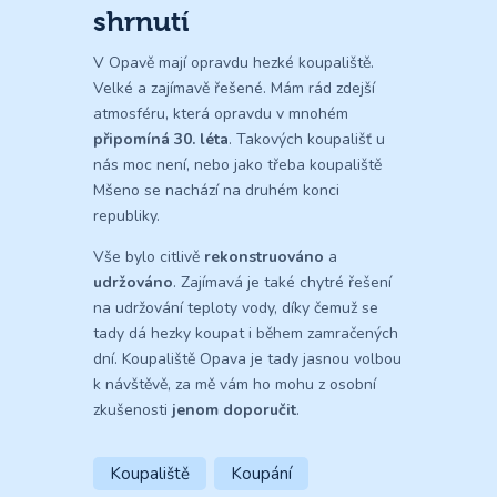
shrnutí
V Opavě mají opravdu hezké koupaliště.
Velké a zajímavě řešené. Mám rád zdejší
atmosféru, která opravdu v mnohém
připomíná 30. léta
. Takových koupališť u
nás moc není, nebo jako třeba koupaliště
Mšeno se nachází na druhém konci
republiky.
Vše bylo citlivě
rekonstruováno
a
udržováno
. Zajímavá je také chytré řešení
na udržování teploty vody, díky čemuž se
tady dá hezky koupat i během zamračených
dní. Koupaliště Opava je tady jasnou volbou
k návštěvě, za mě vám ho mohu z osobní
zkušenosti
jenom doporučit
.
Koupaliště
Koupání