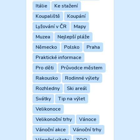
Itálie
Ke stažení
Koupaliště
Koupání
Lyžování v ČR
Mapy
Muzea
Nejlepší pláže
Německo
Polsko
Praha
Praktické informace
Pro děti
Průvodce městem
Rakousko
Rodinné výlety
Rozhledny
Ski areál
Svátky
Tip na výlet
Velikonoce
Velikonoční trhy
Vánoce
Vánoční akce
Vánoční trhy