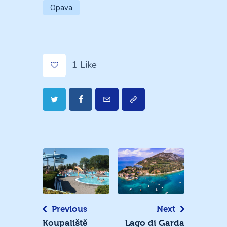
Opava
1
Like
Navigace
pro
příspěvek
Previous
Next
Koupaliště
Lago di Garda