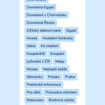
Dovolená Egypt
Dovolená v Chorvatsku
Dovolená Řecko
Dětský zábavní park
Egypt
Hrady
Hudební festivaly
Itálie
Ke stažení
Koupaliště
Koupání
Lyžování v ČR
Mapy
Muzea
Nejlepší pláže
Německo
Polsko
Praha
Praktické informace
Pro děti
Průvodce městem
Rakousko
Rodinné výlety