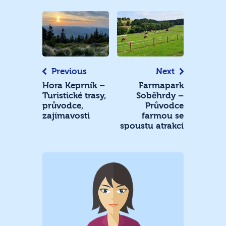
Navigace
pro
příspěvek
Previous
Next
Hora Keprník –
Farmapark
Turistické trasy,
Soběhrdy –
průvodce,
Průvodce
zajímavosti
farmou se
spoustu atrakcí