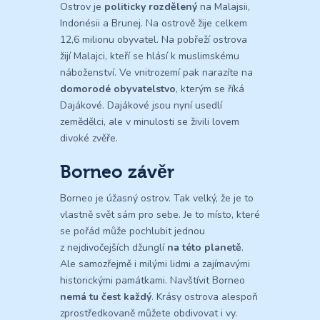
Ostrov je
politicky rozdělený
na Malajsii,
Indonésii a Brunej. Na ostrově žije celkem
12,6 milionu obyvatel. Na pobřeží ostrova
žijí Malajci, kteří se hlásí k muslimskému
náboženství. Ve vnitrozemí pak narazíte na
domorodé obyvatelstvo
, kterým se říká
Dajákové. Dajákové jsou nyní usedlí
zemědělci, ale v minulosti se živili lovem
divoké zvěře.
Borneo závěr
Borneo je úžasný ostrov. Tak velký, že je to
vlastně svět sám pro sebe. Je to místo, které
se pořád může pochlubit jednou
z nejdivočejších džunglí
na této planetě
.
Ale samozřejmě i milými lidmi a zajímavými
historickými památkami. Navštívit Borneo
nemá tu čest každý
. Krásy ostrova alespoň
zprostředkovaně můžete obdivovat i vy.