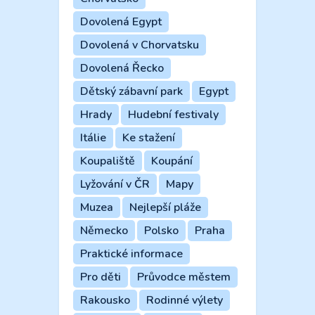
Dovolená Egypt
Dovolená v Chorvatsku
Dovolená Řecko
Dětský zábavní park
Egypt
Hrady
Hudební festivaly
Itálie
Ke stažení
Koupaliště
Koupání
Lyžování v ČR
Mapy
Muzea
Nejlepší pláže
Německo
Polsko
Praha
Praktické informace
Pro děti
Průvodce městem
Rakousko
Rodinné výlety