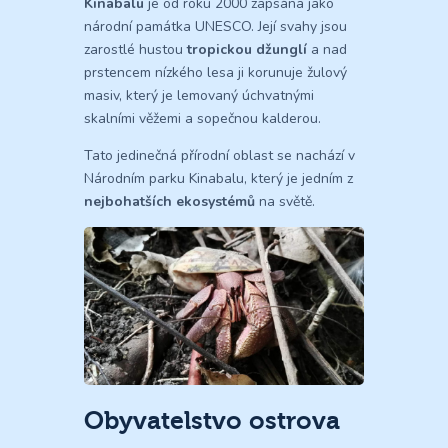
Kinabalu
je od roku 2000 zapsána jako
národní památka UNESCO. Její svahy jsou
zarostlé hustou
tropickou džunglí
a nad
prstencem nízkého lesa ji korunuje žulový
masiv, který je lemovaný úchvatnými
skalními věžemi a sopečnou kalderou.
Tato jedinečná přírodní oblast se nachází v
Národním parku Kinabalu, který je jedním z
nejbohatších ekosystémů
na světě.
Obyvatelstvo ostrova