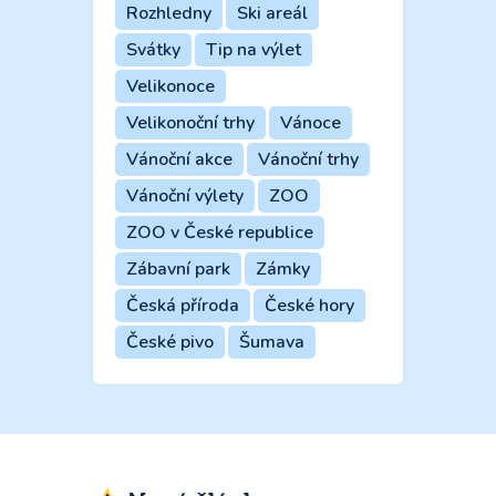
Rozhledny
Ski areál
Svátky
Tip na výlet
Velikonoce
Velikonoční trhy
Vánoce
Vánoční akce
Vánoční trhy
Vánoční výlety
ZOO
ZOO v České republice
Zábavní park
Zámky
Česká příroda
České hory
České pivo
Šumava