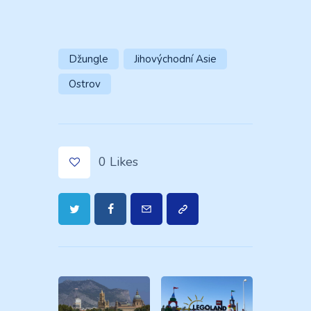
Džungle
Jihovýchodní Asie
Ostrov
0
Likes
Navigace
pro