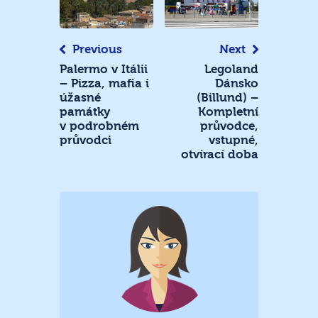
příspěvek
Previous
Next
Palermo v Itálii
Legoland
– Pizza, mafia i
Dánsko
úžasné
(Billund) –
památky
Kompletní
v podrobném
průvodce,
průvodci
vstupné,
otvírací doba