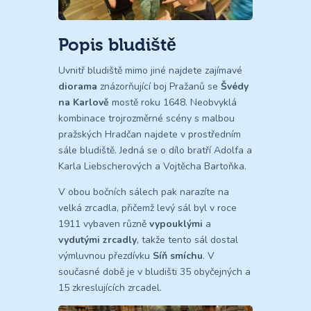
Popis bludiště
Uvnitř bludiště mimo jiné najdete zajímavé
diorama
znázorňující boj Pražanů se
Švédy
na Karlově
mostě roku 1648. Neobvyklá
kombinace trojrozměrné scény s malbou
pražských Hradčan najdete v prostředním
sále bludiště. Jedná se o dílo bratří Adolfa a
Karla Liebscherových a Vojtěcha Bartoňka.
V obou bočních sálech pak narazíte na
velká zrcadla, přičemž levý sál byl v roce
1911 vybaven různě
vypouklými
a
vydutými zrcadly
, takže tento sál dostal
výmluvnou přezdívku
Síň smíchu
. V
současné době je v bludišti 35 obyčejných a
15 zkreslujících zrcadel.