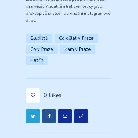
nás větší. Vizuálně atraktivní prvky jsou
překvapivě skvělé i do dnešní instagramové
doby.
Bludiště
Co dělat v Praze
Co v Praze
Kam v Praze
Petřín
0
Likes