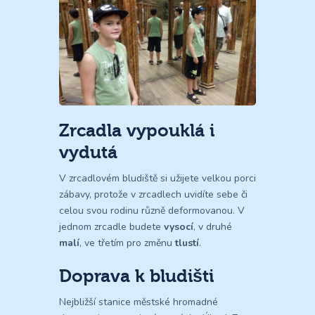
Zrcadla vypouklá i
vydutá
V zrcadlovém bludiště si užijete velkou porci
zábavy, protože v zrcadlech uvidíte sebe či
celou svou rodinu různě deformovanou. V
jednom zrcadle budete
vysocí
, v druhé
malí
, ve třetím pro změnu
tlustí
.
Doprava k bludišti
Nejbližší stanice městské hromadné