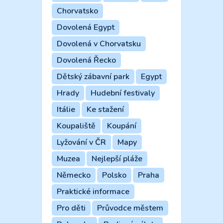
Chorvatsko
Dovolená Egypt
Dovolená v Chorvatsku
Dovolená Řecko
Dětský zábavní park
Egypt
Hrady
Hudební festivaly
Itálie
Ke stažení
Koupaliště
Koupání
Lyžování v ČR
Mapy
Muzea
Nejlepší pláže
Německo
Polsko
Praha
Praktické informace
Pro děti
Průvodce městem