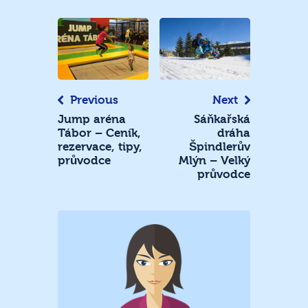
Navigace
pro
příspěvek
Previous
Next
Jump aréna
Sáňkařská
Tábor – Ceník,
dráha
rezervace, tipy,
Špindlerův
průvodce
Mlýn – Velký
průvodce