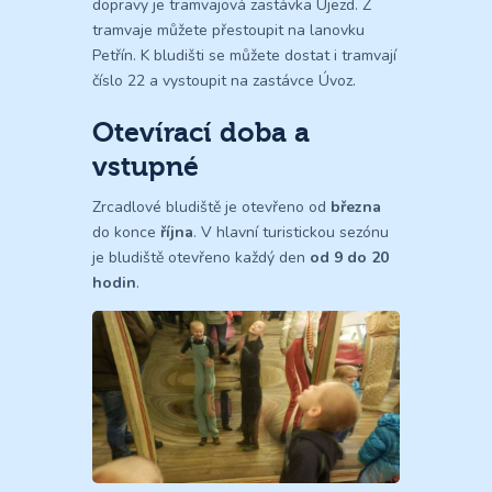
dopravy je tramvajová zastávka Újezd. Z
tramvaje můžete přestoupit na lanovku
Petřín. K bludišti se můžete dostat i tramvají
číslo 22 a vystoupit na zastávce Úvoz.
Otevírací doba a
vstupné
Zrcadlové bludiště je otevřeno od
března
do konce
října
. V hlavní turistickou sezónu
je bludiště otevřeno každý den
od 9 do 20
hodin
.