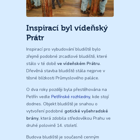
Inspirací byl vídeňský
Prátr
Inspirací pro vybudování bludiště bylo
zřejmě podobné zrcadlové bludiště, které
stálo v té době
ve vídeňském Prátru
.
Dřevěná stavba bludiště stála nejprve v
těsné blízkosti Průmyslového paláce.
O dva roky později byla přestěhována na
Petřín vedle
Petřínské rozhledny
, kde stojí
dodnes. Objekt bludiště je snahou o
vytvoření podobné
gotické vyšehradské
brány
, která zdobila středověkou Prahu ve
druhé polovině 14. století.
Budova bludiště je současně cenným