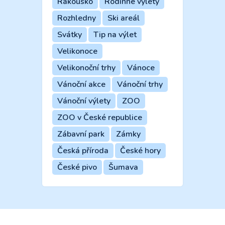
Rakousko
Rodinné výlety
Rozhledny
Ski areál
Svátky
Tip na výlet
Velikonoce
Velikonoční trhy
Vánoce
Vánoční akce
Vánoční trhy
Vánoční výlety
ZOO
ZOO v České republice
Zábavní park
Zámky
Česká příroda
České hory
České pivo
Šumava