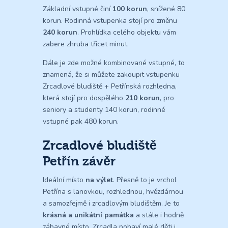
Základní vstupné činí
100 korun
, snížené 80
korun. Rodinná vstupenka stojí pro změnu
240 korun
. Prohlídka celého objektu vám
zabere zhruba třicet minut.
Dále je zde možné kombinované vstupné, to
znamená, že si můžete zakoupit vstupenku
Zrcadlové bludiště + Petřínská rozhledna,
která stojí pro dospělého
210 korun
, pro
seniory a studenty 140 korun, rodinné
vstupné pak 480 korun.
Zrcadlové bludiště
Petřín závěr
Ideální místo
na výlet
. Přesně to je vrchol
Petřína s lanovkou, rozhlednou, hvězdárnou
a samozřejmě i zrcadlovým bludištěm. Je to
krásná a unikátní památka
a stále i hodně
zábavné místo. Zrcadla pobaví malé děti i