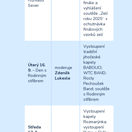
rozhlasu
finále a
Sever
vyhlášení
soutěže „Zelí
roku 2025“ +
ochutnávka
finálových
vzorků zelí
Vystoupení
tradiční
jihočeské
kapely
Úterý 16.
moderuje
BABOUCI;
9.
– Den s
Zdeněk
WTC BAND;
Rodinným
Lukesle
Rosty
stříbrem
Pechoušek
Band; soutěže
s Rodinným
stříbrem
Vystoupení
kapely
Rozmarýnka;
Středa
vystoupení