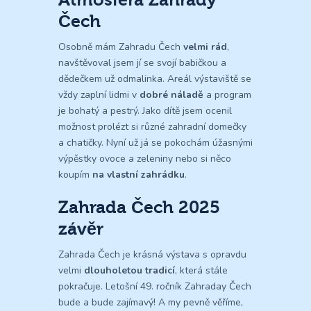
Čech
Osobně mám Zahradu Čech
velmi rád
,
navštěvoval jsem jí se svojí babičkou a
dědečkem už odmalinka. Areál výstaviště se
vždy zaplní lidmi v
dobré náladě
a program
je bohatý a pestrý. Jako dítě jsem ocenil
možnost prolézt si různé zahradní domečky
a chatičky. Nyní už já se pokochám úžasnými
výpěstky ovoce a zeleniny nebo si něco
koupím
na vlastní zahrádku
.
Zahrada Čech 2025
závěr
Zahrada Čech je krásná výstava s opravdu
velmi
dlouholetou tradicí
, která stále
pokračuje. Letošní 49. ročník Zahraday Čech
bude a bude zajímavý! A my pevně věříme,