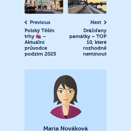
pro
příspěvek
Previous
Next
Polský Těšín
Drážďany
památky – TOP
trhy
–
10, které
Aktuální
rozhodně
průvodce
neminout
podzim 2025
Maria Nováková