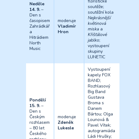
floristické
Neděle
soutěže;
14. 9.
–
soutěžní kola
Den s
Nejkrásnější
časopisem
moderuje
květinová
Zahrádkář
Vladimír
miska
a
a
Hron
Křišťálové
Hitrádiem
jablko
;
North
vystoupení
Music
skupiny
LUNETIC
Vystoupení
kapely FOX
BAND;
Rozhlasový
Big Band
Gustava
Pondělí
Broma s
15. 9.
–
Danem
Den s
Bártou; Olga
Českým
moderuje
Lounová &
rozhlasem
Zdeněk
Pavel Vítek;
– 80 let
Lukesle
autogramiáda
Českého
Ládi Hrušky;