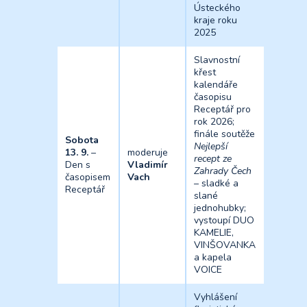
Ústeckého
kraje roku
2025
Slavnostní
křest
kalendáře
časopisu
Receptář pro
rok 2026;
finále soutěže
Sobota
Nejlepší
13. 9.
–
moderuje
recept ze
Den s
Vladimír
Zahrady Čech
časopisem
Vach
– sladké a
Receptář
slané
jednohubky;
vystoupí DUO
KAMELIE,
VINŠOVANKA
a kapela
VOICE
Vyhlášení