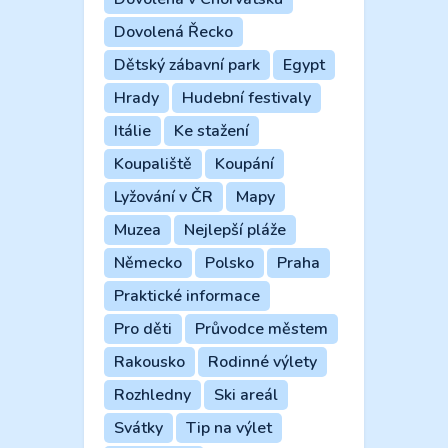
Dovolená Řecko
Dětský zábavní park
Egypt
Hrady
Hudební festivaly
Itálie
Ke stažení
Koupaliště
Koupání
Lyžování v ČR
Mapy
Muzea
Nejlepší pláže
Německo
Polsko
Praha
Praktické informace
Pro děti
Průvodce městem
Rakousko
Rodinné výlety
Rozhledny
Ski areál
Svátky
Tip na výlet