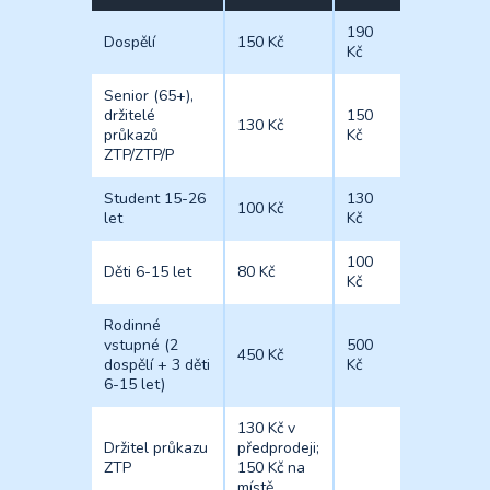
190
Dospělí
150 Kč
Kč
Senior (65+),
držitelé
150
130 Kč
průkazů
Kč
ZTP/ZTP/P
Student 15-26
130
100 Kč
let
Kč
100
Děti 6-15 let
80 Kč
Kč
Rodinné
vstupné (2
500
450 Kč
dospělí + 3 děti
Kč
6-15 let)
130 Kč v
Držitel průkazu
předprodeji;
ZTP
150 Kč na
místě