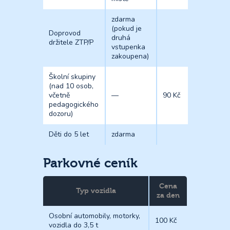
zdarma
(pokud je
Doprovod
druhá
držitele ZTP/P
vstupenka
zakoupena)
Školní skupiny
(nad 10 osob,
včetně
—
90 Kč
pedagogického
dozoru)
Děti do 5 let
zdarma
Parkovné ceník
Cena
Typ vozidla
za den
Osobní automobily, motorky,
100 Kč
vozidla do 3,5 t