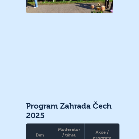
Program Zahrada Čech
2025
Moderátor
Akce /
Den
/ téma
program