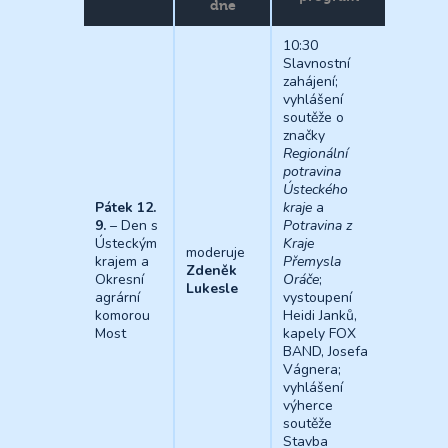
dne
10:30
Slavnostní
zahájení;
vyhlášení
soutěže o
značky
Regionální
potravina
Ústeckého
Pátek 12.
kraje
a
9.
– Den s
Potravina z
Ústeckým
Kraje
moderuje
krajem a
Přemysla
Zdeněk
Okresní
Oráče
;
Lukesle
agrární
vystoupení
komorou
Heidi Janků,
Most
kapely FOX
BAND, Josefa
Vágnera;
vyhlášení
výherce
soutěže
Stavba