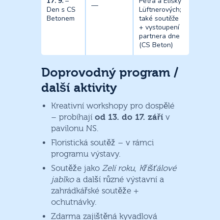
17. 9.
–
Petra a Elišky
—
Den s CS
Lüftnerových;
Betonem
také soutěže
+ vystoupení
partnera dne
(CS Beton)
Doprovodný program /
další aktivity
Kreativní workshopy pro dospělé
– probíhají
od 13. do 17. září
v
pavilonu NS.
Floristická soutěž – v rámci
programu výstavy.
Soutěže jako
Zelí roku
,
Křišťálové
jablko
a další různé výstavní a
zahrádkářské soutěže +
ochutnávky.
Zdarma zajištěná kyvadlová