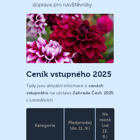
doprava pro návštěvníky.
Ceník vstupného 2025
Tady jsou aktuální informace o
cenách
vstupného
na výstavu
Zahrada Čech 2025
v Litoměřicích:
Na
místě
Předprodej
Kategorie
(od
(do 11. 9.)
12.
9.)