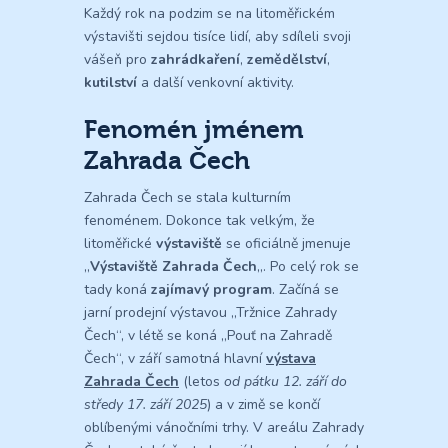
Každý rok na podzim se na litoměřickém
výstavišti sejdou tisíce lidí, aby sdíleli svoji
vášeň pro
zahrádkaření
,
zemědělství
,
kutilství
a další venkovní aktivity.
Fenomén jménem
Zahrada Čech
Zahrada Čech se stala kulturním
fenoménem. Dokonce tak velkým, že
litoměřické
výstaviště
se oficiálně jmenuje
„
Výstaviště Zahrada Čech
„. Po celý rok se
tady koná
zajímavý program
. Začíná se
jarní prodejní výstavou „Tržnice Zahrady
Čech“, v létě se koná „Pouť na Zahradě
Čech“, v září samotná hlavní
výstava
Zahrada Čech
(letos
od pátku 12. září do
středy 17. září 2025
) a v zimě se končí
oblíbenými vánočními trhy. V areálu Zahrady