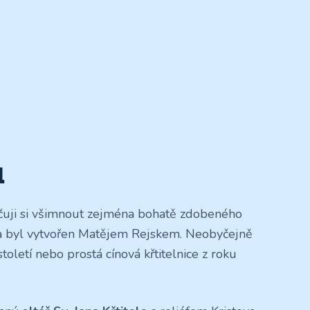
u
čuji si všimnout zejména bohatě zdobeného
 a byl vytvořen Matějem Rejskem. Neobyčejně
století nebo prostá cínová křtitelnice z roku