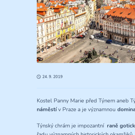
24. 9. 2019
Kostel Panny Marie před Týnem aneb Tý
náměstí
v Praze a je významnou
domin
Týnský chrám je impozantní
raně gotic
řadu významných historických okamžiků.