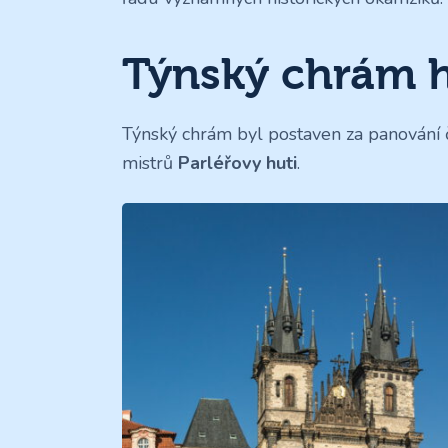
Týnský chrám h
Týnský chrám byl postaven za panování
mistrů
Parléřovy huti
.