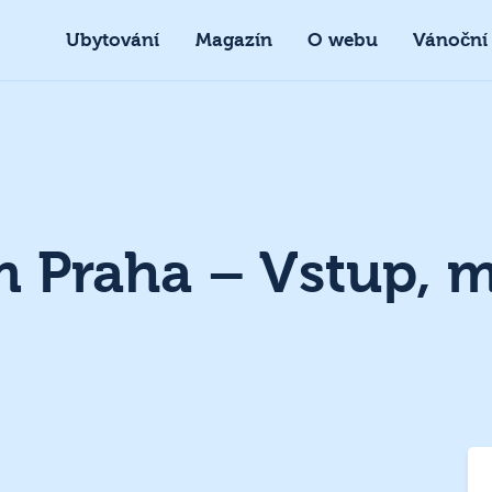
Ubytování
Magazín
O webu
Vánoční
 Praha – Vstup, m