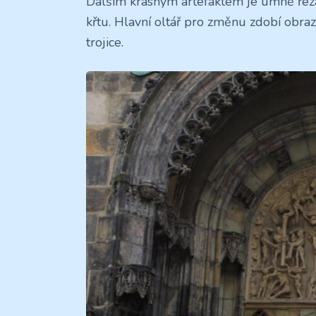
Dalším krásným artefaktem je umně ře
křtu. Hlavní oltář pro změnu zdobí obr
trojice.