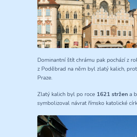
Dominantní štít chrámu pak pochází z r
z Poděbrad na něm byl zlatý kalich, prot
Praze.
Zlatý kalich byl po roce
1621 stržen
a b
symbolizoval návrat římsko katolické cír