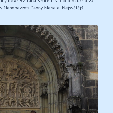
zaný
oltář Sv. Jana Křtitele
s reliéfem Kristova
azy Nanebevzetí Panny Marie a Nejsvětější