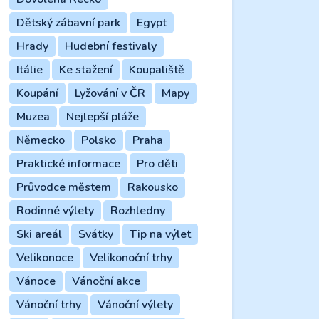
Dětský zábavní park
Egypt
Hrady
Hudební festivaly
Itálie
Ke stažení
Koupaliště
Koupání
Lyžování v ČR
Mapy
Muzea
Nejlepší pláže
Německo
Polsko
Praha
Praktické informace
Pro děti
Průvodce městem
Rakousko
Rodinné výlety
Rozhledny
Ski areál
Svátky
Tip na výlet
Velikonoce
Velikonoční trhy
Vánoce
Vánoční akce
Vánoční trhy
Vánoční výlety