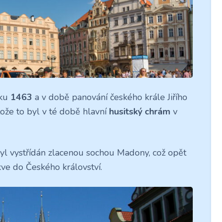
oku
1463
a v době panování českého krále Jiřího
ože to byl v té době hlavní
husitský chrám
v
yl vystřídán zlacenou sochou Madony, což opět
kve do Českého království.