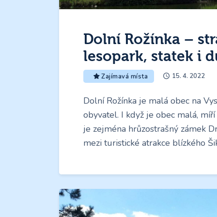
Dolní Rožínka – st
lesopark, statek i 
15. 4. 2022
Zajímavá místa
Dolní Rožínka je malá obec na Vys
obyvatel. I když je obec malá, míř
je zejména hrůzostrašný zámek Dr
mezi turistické atrakce blízkého Š