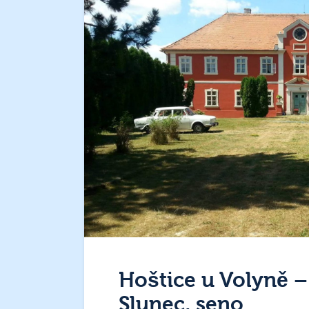
Hoštice u Volyně –
Slunec, seno