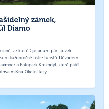
rašidelný zámek,
důl Diamo
očině, ve které žije pouze pár stovek
í sem každoročně tisíce turistů. Důvodem
axmoor a Fotopark Krokodýl, které patří
iklova mlýna. Okolní lesy…