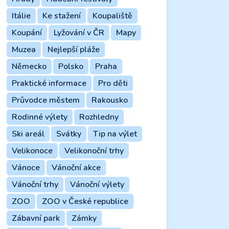
Itálie
Ke stažení
Koupaliště
Koupání
Lyžování v ČR
Mapy
Muzea
Nejlepší pláže
Německo
Polsko
Praha
Praktické informace
Pro děti
Průvodce městem
Rakousko
Rodinné výlety
Rozhledny
Ski areál
Svátky
Tip na výlet
Velikonoce
Velikonoční trhy
Vánoce
Vánoční akce
Vánoční trhy
Vánoční výlety
ZOO
ZOO v České republice
Zábavní park
Zámky