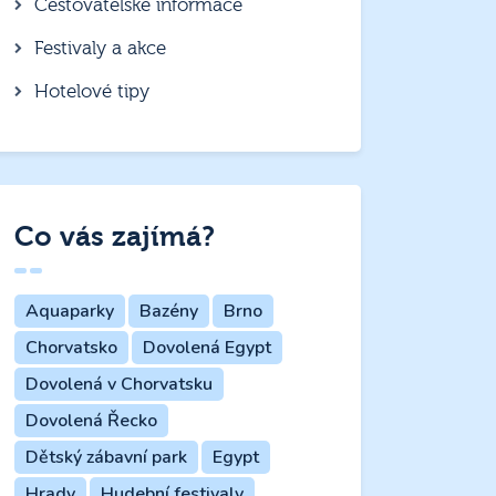
Cestovatelské informace
Festivaly a akce
Hotelové tipy
Co vás zajímá?
Aquaparky
Bazény
Brno
Chorvatsko
Dovolená Egypt
Dovolená v Chorvatsku
Dovolená Řecko
Dětský zábavní park
Egypt
Hrady
Hudební festivaly