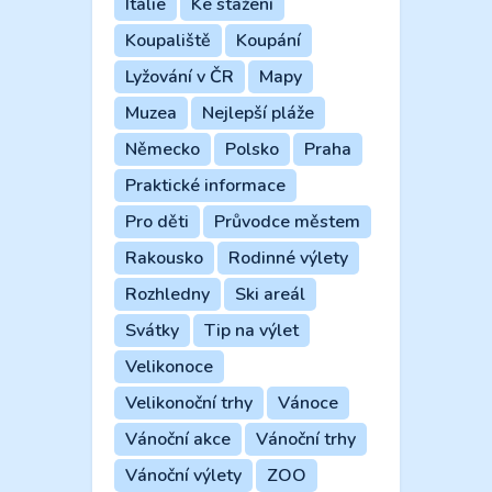
Itálie
Ke stažení
Koupaliště
Koupání
Lyžování v ČR
Mapy
Muzea
Nejlepší pláže
Německo
Polsko
Praha
Praktické informace
Pro děti
Průvodce městem
Rakousko
Rodinné výlety
Rozhledny
Ski areál
Svátky
Tip na výlet
Velikonoce
Velikonoční trhy
Vánoce
Vánoční akce
Vánoční trhy
Vánoční výlety
ZOO