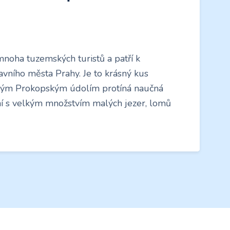
noha tuzemských turistů a patří k
vního města Prahy. Je to krásný kus
elým Prokopským údolím protíná naučná
mí s velkým množstvím malých jezer, lomů