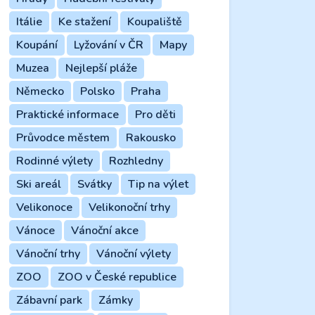
Itálie
Ke stažení
Koupaliště
Koupání
Lyžování v ČR
Mapy
Muzea
Nejlepší pláže
Německo
Polsko
Praha
Praktické informace
Pro děti
Průvodce městem
Rakousko
Rodinné výlety
Rozhledny
Ski areál
Svátky
Tip na výlet
Velikonoce
Velikonoční trhy
Vánoce
Vánoční akce
Vánoční trhy
Vánoční výlety
ZOO
ZOO v České republice
Zábavní park
Zámky