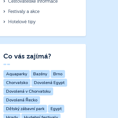
Cestovatelské informace
Festivaly a akce
Hotelové tipy
Co vás zajímá?
Aquaparky
Bazény
Brno
Chorvatsko
Dovolená Egypt
Dovolená v Chorvatsku
Dovolená Řecko
Dětský zábavní park
Egypt
Hrady
Hudební festivaly