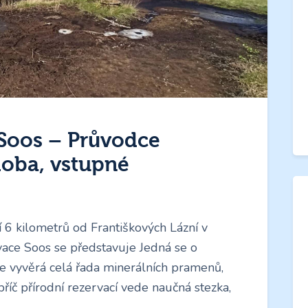
 Soos – Průvodce
doba, vstupné
í 6 kilometrů od Františkových Lázní v
rvace Soos se představuje Jedná se o
 kde vyvěrá celá řada minerálních pramenů,
příč přírodní rezervací vede naučná stezka,