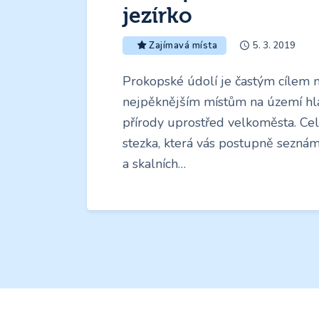
jezírko
5. 3. 2019
Zajímavá místa
Prokopské údolí je častým cílem m
nejpěknějším místům na území hla
přírody uprostřed velkoměsta. C
stezka, která vás postupně sezná
a skalních…