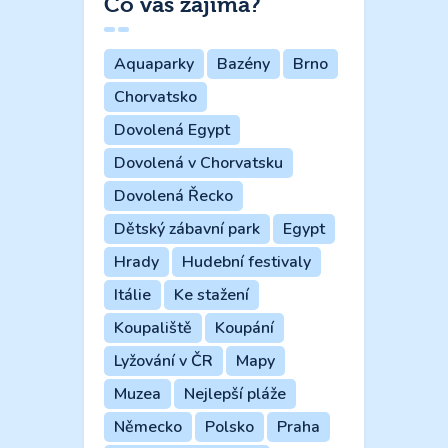
Co vás zajímá?
Aquaparky
Bazény
Brno
Chorvatsko
Dovolená Egypt
Dovolená v Chorvatsku
Dovolená Řecko
Dětský zábavní park
Egypt
Hrady
Hudební festivaly
Itálie
Ke stažení
Koupaliště
Koupání
Lyžování v ČR
Mapy
Muzea
Nejlepší pláže
Německo
Polsko
Praha