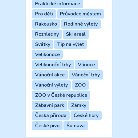
Praktické informace
Pro děti
Průvodce městem
Rakousko
Rodinné výlety
Rozhledny
Ski areál
Svátky
Tip na výlet
Velikonoce
Velikonoční trhy
Vánoce
Vánoční akce
Vánoční trhy
Vánoční výlety
ZOO
ZOO v České republice
Zábavní park
Zámky
Česká příroda
České hory
České pivo
Šumava