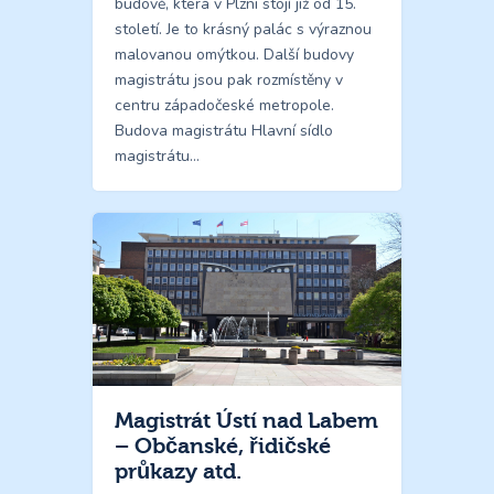
budově, která v Plzni stojí již od 15.
století. Je to krásný palác s výraznou
malovanou omýtkou. Další budovy
magistrátu jsou pak rozmístěny v
centru západočeské metropole.
Budova magistrátu Hlavní sídlo
magistrátu…
Magistrát Ústí nad Labem
– Občanské, řidičské
průkazy atd.