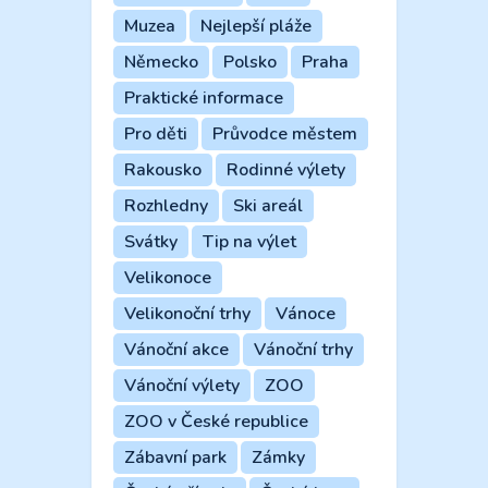
Muzea
Nejlepší pláže
Německo
Polsko
Praha
Praktické informace
Pro děti
Průvodce městem
Rakousko
Rodinné výlety
Rozhledny
Ski areál
Svátky
Tip na výlet
Velikonoce
Velikonoční trhy
Vánoce
Vánoční akce
Vánoční trhy
Vánoční výlety
ZOO
ZOO v České republice
Zábavní park
Zámky