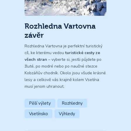
Rozhledna Vartovna
závěr
Rozhledna Vartovna je perfektní turistický
cíl, ke kterému vedou
turistické cesty ze
všech stran
– vyberte si, jestli půjdete po
žluté, po modré nebo po naučné stezce
Kobzáňův chodník. Okolo jsou všude krásné
lesy a celkově vás krajině kolem Vsetína
musí jenom uhranout.
Pěší výlety
Rozhledny
Vsetínsko
Výhledy