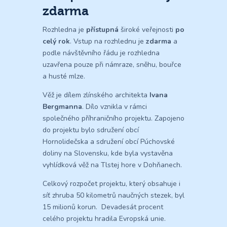
zdarma
Rozhledna je
přístupná
široké veřejnosti
po
celý rok
. Vstup na rozhlednu je
zdarma
a
podle návštěvního řádu je rozhledna
uzavřena pouze při námraze, sněhu, bouřce
a husté mlze.
Věž je dílem zlínského architekta
Ivana
Bergmanna
. Dílo vznikla v rámci
společného příhraničního projektu. Zapojeno
do projektu bylo sdružení obcí
Hornolidečska a sdružení obcí Púchovské
doliny na Slovensku, kde byla vystavěna
vyhlídková věž na Tlstej hore v Dohňanech.
Celkový rozpočet projektu, který obsahuje i
síť zhruba 50 kilometrů naučných stezek, byl
15 milionů korun. Devadesát procent
celého projektu hradila Evropská unie.