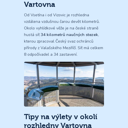
Vartovna
Od Vsetína i od Vizovic je rozhledna
vzdálena vzdušnou čarou devět kilometrů.
Okolo vyhlídkové věže je na české straně
hustá síť
34 kilometrů naučných stezek
,
kterou zpracoval Český svaz ochránců
přírody z Valašského Meziříčí. Síť má celkem
8 odpočívadel a 34 zastavení.
Tipy na výlety v okolí
rozhledny Vartovna