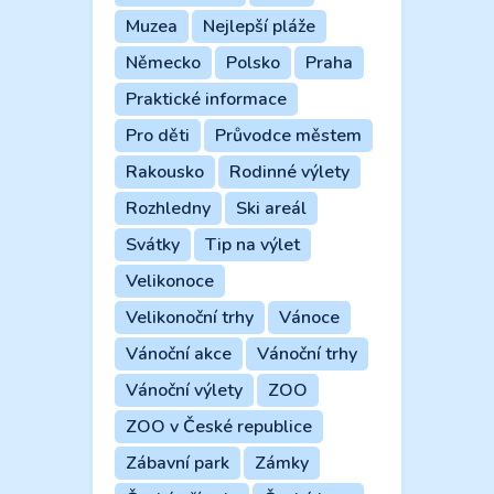
Muzea
Nejlepší pláže
Německo
Polsko
Praha
Praktické informace
Pro děti
Průvodce městem
Rakousko
Rodinné výlety
Rozhledny
Ski areál
Svátky
Tip na výlet
Velikonoce
Velikonoční trhy
Vánoce
Vánoční akce
Vánoční trhy
Vánoční výlety
ZOO
ZOO v České republice
Zábavní park
Zámky