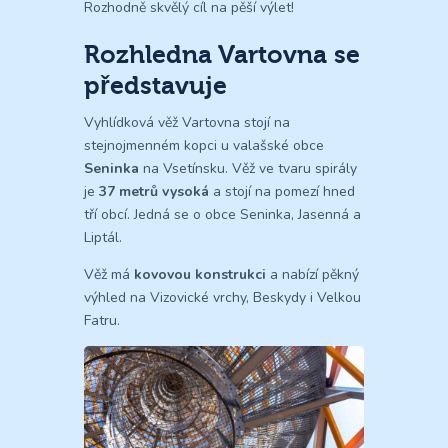
Rozhodně skvělý cíl na pěší výlet!
Rozhledna Vartovna se
představuje
Vyhlídková věž Vartovna stojí na
stejnojmenném kopci u valašské obce
Seninka
na Vsetínsku. Věž ve tvaru spirály
je
37 metrů vysoká
a stojí na pomezí hned
tří obcí. Jedná se o obce Seninka, Jasenná a
Liptál.
Věž má
kovovou konstrukci
a nabízí pěkný
výhled na Vizovické vrchy, Beskydy i Velkou
Fatru.