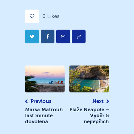
0
Likes
Navigace
pro
příspěvek
Previous
Next
Marsa Matrouh
Pláže Neapole –
last minute
Výběr 5
dovolená
nejlepších