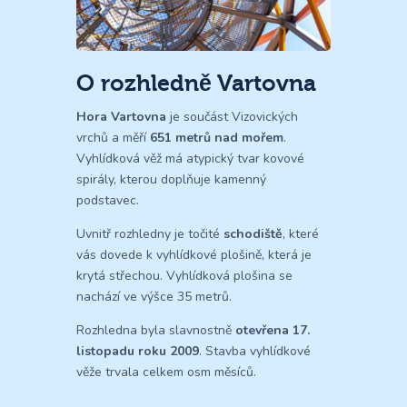
O rozhledně Vartovna
Hora Vartovna
je součást Vizovických
vrchů a měří
651 metrů nad mořem
.
Vyhlídková věž má atypický tvar kovové
spirály, kterou doplňuje kamenný
podstavec.
Uvnitř rozhledny je točité
schodiště
, které
vás dovede k vyhlídkové plošině, která je
krytá střechou. Vyhlídková plošina se
nachází ve výšce 35 metrů.
Rozhledna byla slavnostně
otevřena 17.
listopadu roku 2009
. Stavba vyhlídkové
věže trvala celkem osm měsíců.