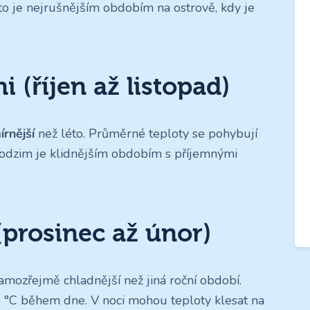
éto je nejrušnějším obdobím na ostrově, kdy je
 (říjen až listopad)
írnější
než léto. Průměrné teploty se pohybují
 Podzim je klidnějším obdobím s příjemnými
(prosinec až únor)
samozřejmě chladnější než jiná roční období.
 °C během dne. V noci mohou teploty klesat na