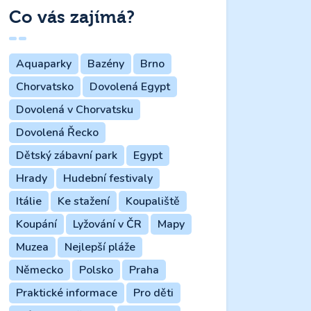
Co vás zajímá?
Aquaparky
Bazény
Brno
Chorvatsko
Dovolená Egypt
Dovolená v Chorvatsku
Dovolená Řecko
Dětský zábavní park
Egypt
Hrady
Hudební festivaly
Itálie
Ke stažení
Koupaliště
Koupání
Lyžování v ČR
Mapy
Muzea
Nejlepší pláže
Německo
Polsko
Praha
Praktické informace
Pro děti