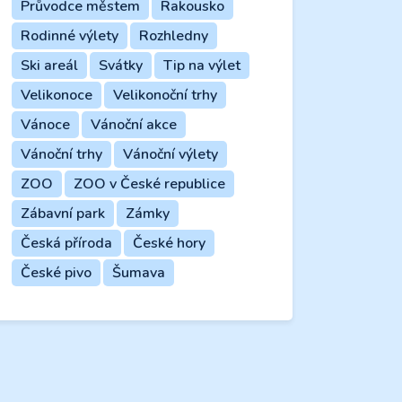
Průvodce městem
Rakousko
Rodinné výlety
Rozhledny
Ski areál
Svátky
Tip na výlet
Velikonoce
Velikonoční trhy
Vánoce
Vánoční akce
Vánoční trhy
Vánoční výlety
ZOO
ZOO v České republice
Zábavní park
Zámky
Česká příroda
České hory
České pivo
Šumava