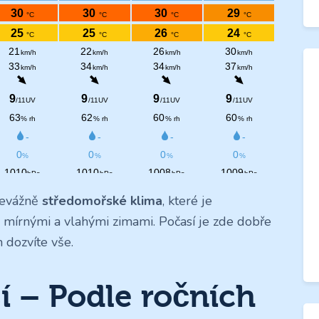
řevážně
středomořské klima
, které je
a mírnými a vlahými zimami. Počasí je zde dobře
 dozvíte vše.
í – Podle ročních