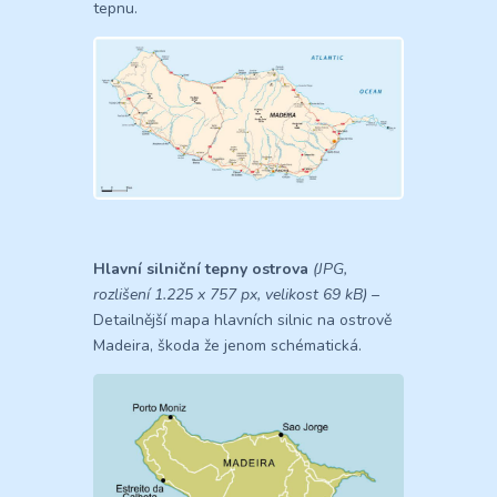
tepnu.
Hlavní silniční tepny ostrova
(JPG,
rozlišení 1.225 x 757 px, velikost 69 kB)
–
Detailnější mapa hlavních silnic na ostrově
Madeira, škoda že jenom schématická.