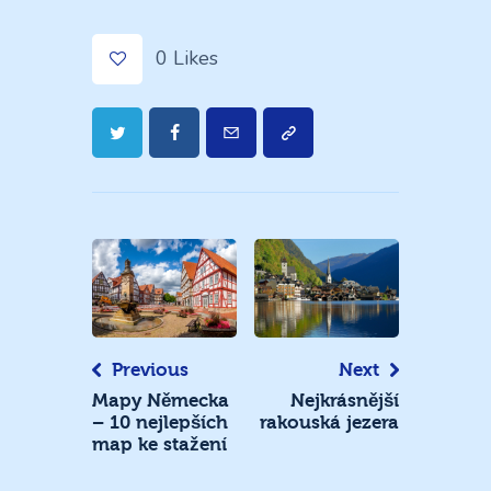
0
Likes
Navigace
pro
příspěvek
Previous
Next
Mapy Německa
Nejkrásnější
– 10 nejlepších
rakouská jezera
map ke stažení