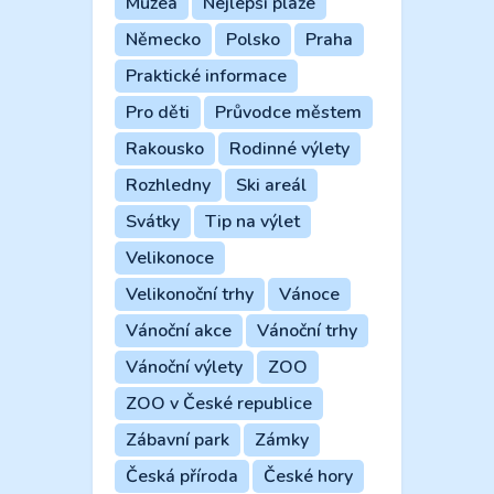
Muzea
Nejlepší pláže
Německo
Polsko
Praha
Praktické informace
Pro děti
Průvodce městem
Rakousko
Rodinné výlety
Rozhledny
Ski areál
Svátky
Tip na výlet
Velikonoce
Velikonoční trhy
Vánoce
Vánoční akce
Vánoční trhy
Vánoční výlety
ZOO
ZOO v České republice
Zábavní park
Zámky
Česká příroda
České hory