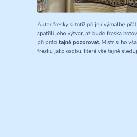
Autor fresky si totiž při její výmalbě přá
spatřili jeho výtvor, až bude freska hot
při práci
tajně pozorovat
. Mistr si ho v
fresku jako osobu, která vše tajně sledu