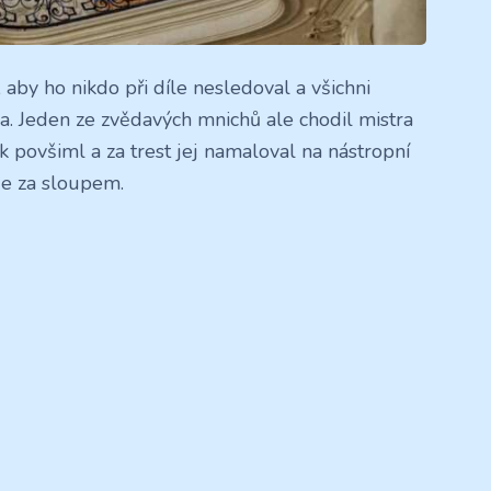
l, aby ho nikdo při díle nesledoval a všichni
ova. Jeden ze zvědavých mnichů ale chodil mistra
šak povšiml a za trest jej namaloval na nástropní
je za sloupem.