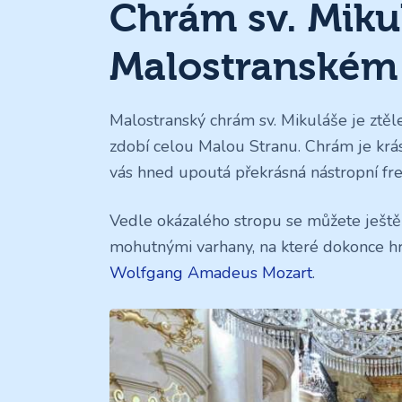
Chrám sv. Miku
Malostranském
Malostranský chrám sv. Mikuláše je ztě
zdobí celou Malou Stranu. Chrám je krásný
vás hned upoutá překrásná nástropní fres
Vedle okázalého stropu se můžete ješt
mohutnými varhany, na které dokonce hr
Wolfgang Amadeus Mozart
.