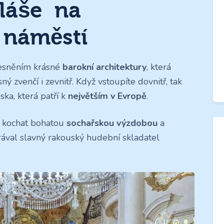
láše na
 náměstí
lesněním krásné
barokní architektury
, která
 zvenčí i zevnitř. Když vstoupíte dovnitř, tak
ka, která patří k
největším v Evropě
.
ě kochat bohatou
sochařskou výzdobou
a
ával slavný rakouský hudební skladatel