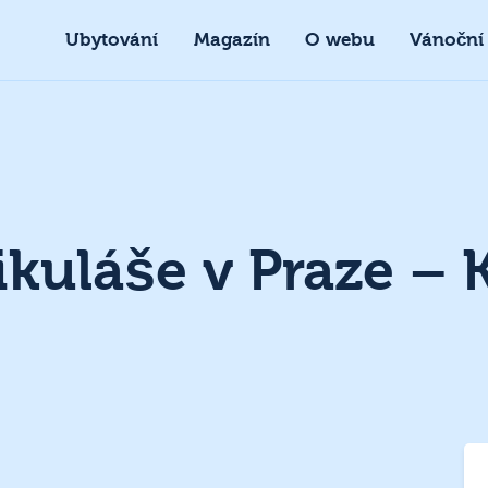
Ubytování
Magazín
O webu
Vánoční
ikuláše v Praze – K