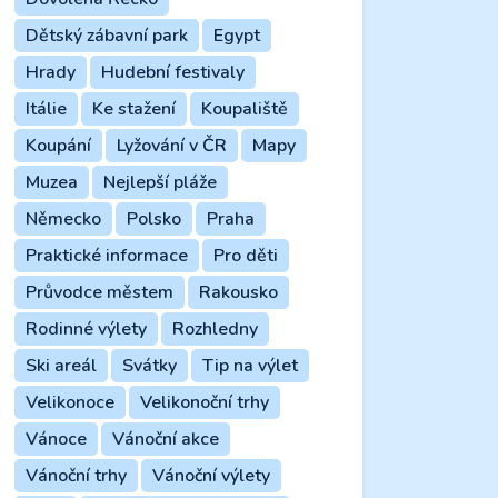
Dětský zábavní park
Egypt
Hrady
Hudební festivaly
Itálie
Ke stažení
Koupaliště
Koupání
Lyžování v ČR
Mapy
Muzea
Nejlepší pláže
Německo
Polsko
Praha
Praktické informace
Pro děti
Průvodce městem
Rakousko
Rodinné výlety
Rozhledny
Ski areál
Svátky
Tip na výlet
Velikonoce
Velikonoční trhy
Vánoce
Vánoční akce
Vánoční trhy
Vánoční výlety