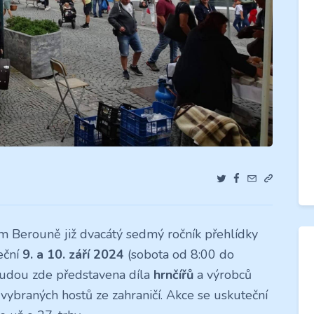
m Berouně již dvacátý sedmý ročník přehlídky
eční
9. a 10. září 2024
(sobota od 8:00 do
budou zde představena díla
hrnčířů
a výrobců
vybraných hostů ze zahraničí. Akce se uskuteční