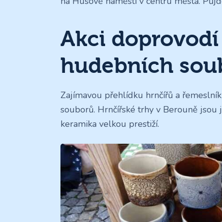
na Husově náměstí v centru města. Půjde
Akci doprovodí
hudebních sou
Zajímavou přehlídku hrnčířů a řemeslník
souborů. Hrnčířské trhy v Berouně jsou j
keramika velkou prestiží.