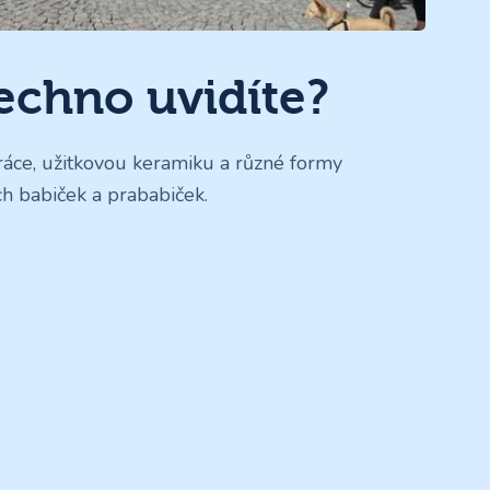
echno uvidíte?
ráce, užitkovou keramiku a různé formy
ch babiček a prababiček.