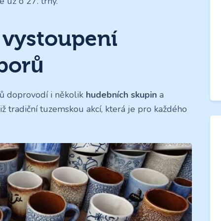
 už o 27. trhy.
 vystoupení
borů
ů doprovodí i několik
hudebních skupin
a
iž tradiční tuzemskou akcí, která je pro každého