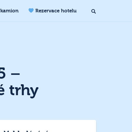
 kamion
Rezervace hotelu
5 –
é trhy