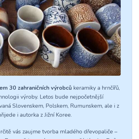
em 30 zahraničních výrobců
keramiky a hrnčířů,
chnologii výroby. Letos bude nejpočetnější
ovaná Slovenskem, Polskem, Rumunskem, ale i z
ijede i autorka z Jižní Koree.
 Určitě vás zaujme tvorba mladého dřevopaliče –