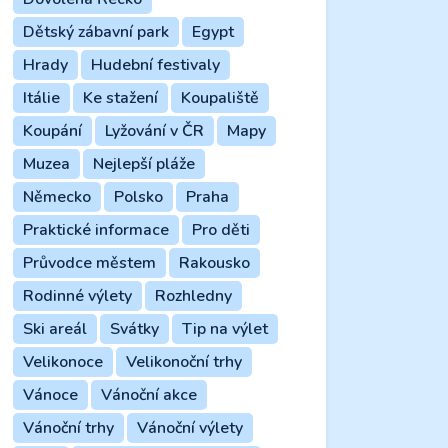
Dětský zábavní park
Egypt
Hrady
Hudební festivaly
Itálie
Ke stažení
Koupaliště
Koupání
Lyžování v ČR
Mapy
Muzea
Nejlepší pláže
Německo
Polsko
Praha
Praktické informace
Pro děti
Průvodce městem
Rakousko
Rodinné výlety
Rozhledny
Ski areál
Svátky
Tip na výlet
Velikonoce
Velikonoční trhy
Vánoce
Vánoční akce
Vánoční trhy
Vánoční výlety