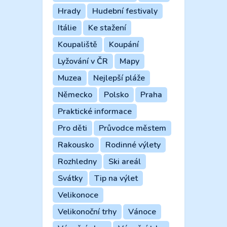
Hrady
Hudební festivaly
Itálie
Ke stažení
Koupaliště
Koupání
Lyžování v ČR
Mapy
Muzea
Nejlepší pláže
Německo
Polsko
Praha
Praktické informace
Pro děti
Průvodce městem
Rakousko
Rodinné výlety
Rozhledny
Ski areál
Svátky
Tip na výlet
Velikonoce
Velikonoční trhy
Vánoce