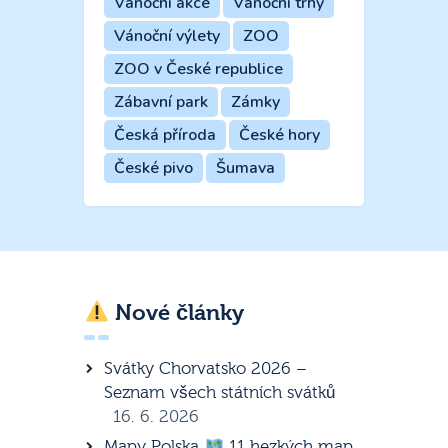
Vánoční akce
Vánoční trhy
Vánoční výlety
ZOO
ZOO v České republice
Zábavní park
Zámky
Česká příroda
České hory
České pivo
Šumava
Nové články
Svátky Chorvatsko 2026 –
Seznam všech státních svátků
16. 6. 2026
Mapy Polska
11 hezkých map