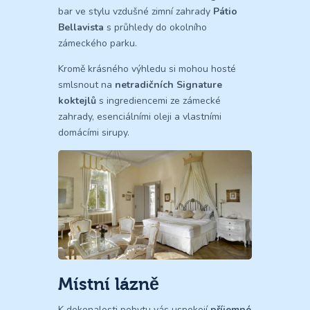
bar ve stylu vzdušné zimní zahrady
Pátio
Bellavista
s průhledy do okolního
zámeckého parku.
Kromě krásného výhledu si mohou hosté
smlsnout na
netradičních Signature
koktejlů
s ingrediencemi ze zámecké
zahrady, esenciálními oleji a vlastními
domácími sirupy.
Místní lázně
K dokonalosti pobytu vás uspokojí
příjemné