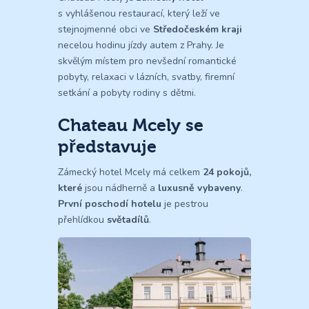
s vyhlášenou restaurací, který leží ve
stejnojmenné obci ve
Středočeském kraji
necelou hodinu jízdy autem z Prahy. Je
skvělým místem pro nevšední romantické
pobyty, relaxaci v lázních, svatby, firemní
setkání a pobyty rodiny s dětmi.
Chateau Mcely se
představuje
Zámecký hotel Mcely má celkem
24 pokojů,
které
jsou nádherně a
luxusně vybaveny
.
První poschodí hotelu
je pestrou
přehlídkou
světadílů
.