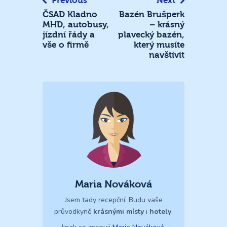
Previous
Next
ČSAD Kladno
Bazén Brušperk
MHD, autobusy,
– krásný
jízdní řády a
plavecký bazén,
vše o firmě
který musíte
navštívit
Maria Nováková
Jsem tady recepční. Budu vaše
průvodkyně
krásnými místy
i
hotely
.