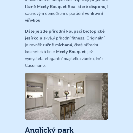
lázně Mcely Bouquet Spa, které disponují
saunovým domečkem s parádní
venkovní
vířivkou.
Dále je zde přírodní koupací biotopické
jezírko
a skvělý přírodní fitness. Originální
je rovněž
ručně míchaná
, čistě přírodní
kosmetická linie
Mcely Bouquet
, jež
vymyslela elegantní majitelka zámku, Inéz
Cusumano.
Anglický park