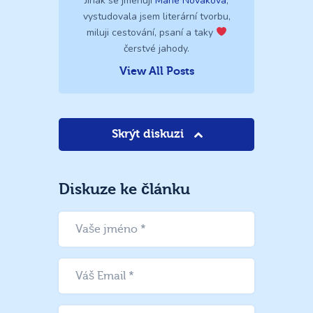
Jinak se jmenuji
Marie Nováková
,
vystudovala jsem literární tvorbu,
miluji cestování, psaní a taky
čerstvé jahody.
View All Posts
Skrýt diskuzi
Diskuze ke článku