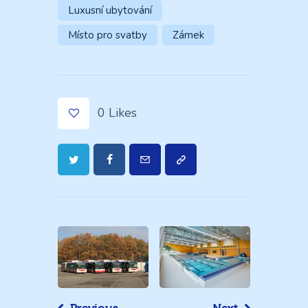
Luxusní ubytování
Místo pro svatby
Zámek
0
Likes
Navigace
pro
příspěvek