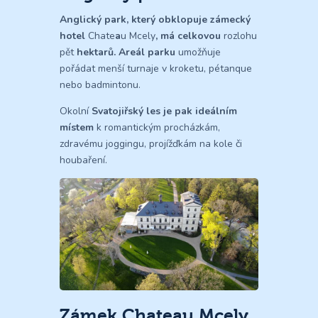
Anglický park, který obklopuje zámecký
hotel
Chate
a
u Mcely
, má celkovou
rozlohu
pět
hektarů. Areál parku
umožňuje
pořádat menší turnaje v kroketu, pétanque
nebo badmintonu.
Okolní
Svatojiřský les je pak ideálním
místem
k romantickým procházkám,
zdravému joggingu, projížďkám na kole či
houbaření.
Zámek Chateau Mcely