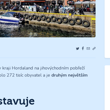
 v kraji Hordaland na jihovýchodním pobřeží
o 272 tisíc obyvatel a je
druhým největším
stavuje