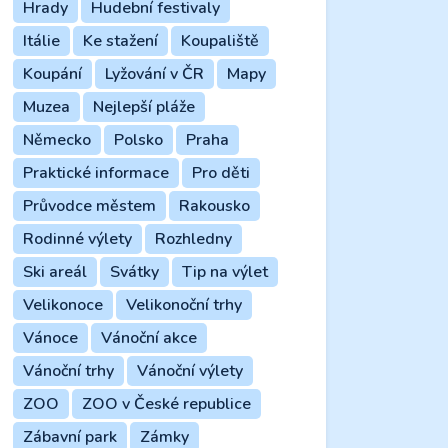
Hrady
Hudební festivaly
Itálie
Ke stažení
Koupaliště
Koupání
Lyžování v ČR
Mapy
Muzea
Nejlepší pláže
Německo
Polsko
Praha
Praktické informace
Pro děti
Průvodce městem
Rakousko
Rodinné výlety
Rozhledny
Ski areál
Svátky
Tip na výlet
Velikonoce
Velikonoční trhy
Vánoce
Vánoční akce
Vánoční trhy
Vánoční výlety
ZOO
ZOO v České republice
Zábavní park
Zámky