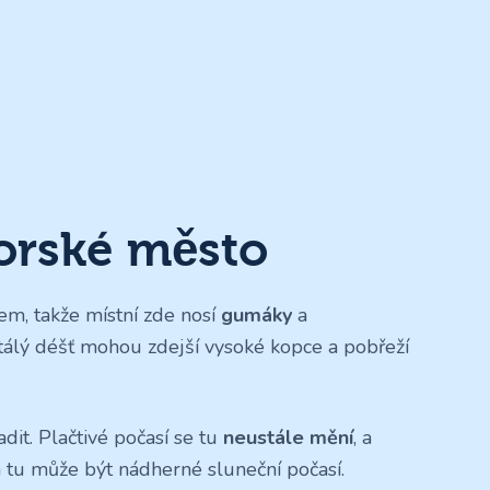
norské město
m, takže místní zde nosí
gumáky
a
tálý déšť mohou zdejší vysoké kopce a pobřeží
it. Plačtivé počasí se tu
neustále mění
, a
n tu může být nádherné sluneční počasí.