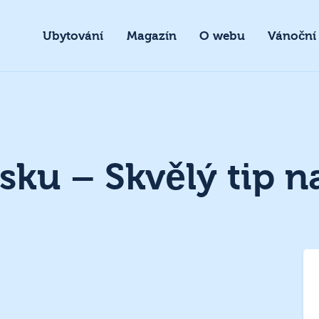
Ubytování
Magazín
O webu
Vánoční
sku – Skvělý tip n