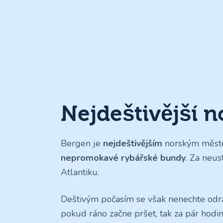
Nejdeštivější 
Bergen je
nejdeštivějším
norským měste
nepromokavé rybářské bundy
. Za neus
Atlantiku.
Deštivým počasím se však nenechte odrad
pokud ráno začne pršet, tak za pár hodi