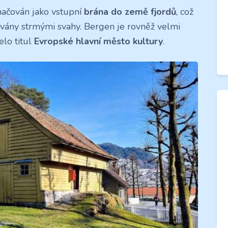
načován jako vstupní
brána do země fjordů
, což
ovány strmými svahy. Bergen je rovněž velmi
elo titul
Evropské hlavní město kultury
.