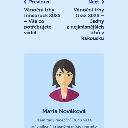
Previous
Next
Vánoční trhy
Vánoční trhy
Innsbruck 2025
Graz 2025 –
– Vše co
Jedny
potřebujete
z nejkrásnějších
vědět
trhů v
Rakousku
Maria Nováková
Jsem tady recepční. Budu vaše
průvodkyně
krásnými místy
i
hotely
.