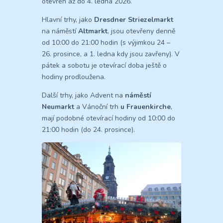
otevřen až do 4. ledna 2026​.
Hlavní trhy, jako
Dresdner Striezelmarkt
na náměstí
Altmarkt
, jsou otevřeny denně
od 10:00 do 21:00 hodin (s výjimkou 24 –
26. prosince, a 1. ledna kdy jsou zavřeny)​. V
pátek a sobotu je otevírací doba ještě o
hodiny prodloužena.
Další trhy, jako Advent na
náměstí
Neumarkt
a Vánoční trh
u Frauenkirche
,
mají podobné otevírací hodiny od 10:00 do
21:00 hodin (do 24. prosince).