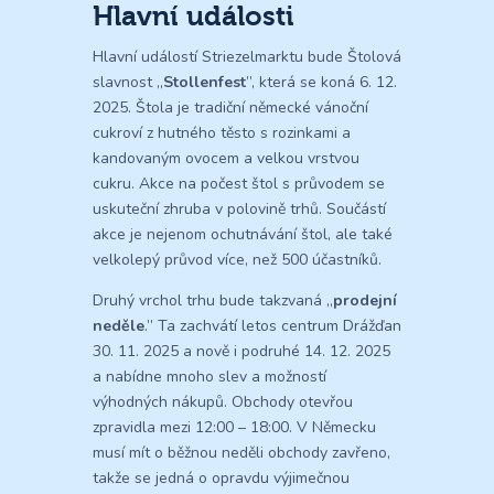
Hlavní události
Hlavní událostí Striezelmarktu bude Štolová
slavnost „
Stollenfest
”, která se koná 6. 12.
2025. Štola je tradiční německé vánoční
cukroví z hutného těsto s rozinkami a
kandovaným ovocem a velkou vrstvou
cukru. Akce na počest štol s průvodem se
uskuteční zhruba v polovině trhů. Součástí
akce je nejenom ochutnávání štol, ale také
velkolepý průvod více, než 500 účastníků.
Druhý vrchol trhu bude takzvaná „
prodejní
neděle
.” Ta zachvátí letos centrum Drážďan
30. 11. 2025 a nově i podruhé 14. 12. 2025
a nabídne mnoho slev a možností
výhodných nákupů. Obchody otevřou
zpravidla mezi 12:00 – 18:00. V Německu
musí mít o běžnou neděli obchody zavřeno,
takže se jedná o opravdu výjimečnou