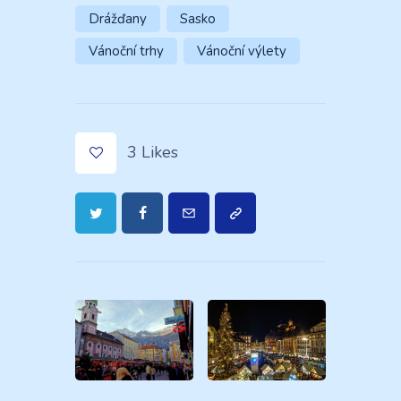
Drážďany
Sasko
Vánoční trhy
Vánoční výlety
3
Likes
Navigace
pro
příspěvek