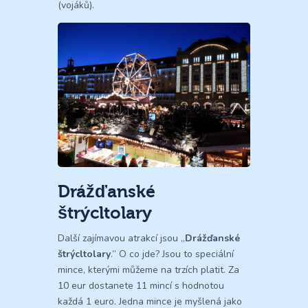
(vojáků).
Drážďanské
štrýcltolary
Další zajímavou atrakcí jsou „
Drážďanské
štrýcltolary
.” O co jde? Jsou to speciální
mince, kterými můžeme na trzích platit. Za
10 eur dostanete 11 mincí s hodnotou
každá 1 euro. Jedna mince je myšlená jako