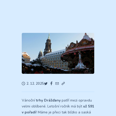
2. 12. 2025
Vánoční
trhy Drážďany
patří mezi opravdu
velmi oblíbené. Letošní ročník má být
už 591
v pořadí
! Máme je přeci tak blízko a saská