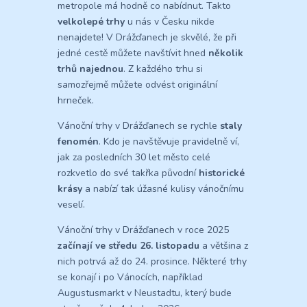
metropole má hodně co nabídnut. Takto
velkolepé trhy
u nás v Česku nikde
nenajdete! V Drážďanech je skvělé, že při
jedné cestě můžete navštívit hned
několik
trhů najednou
. Z každého trhu si
samozřejmě můžete odvést originální
hrneček.
Vánoční trhy v Drážďanech se rychle
staly
fenomén
. Kdo je navštěvuje pravidelně ví,
jak za posledních 30 let město celé
rozkvetlo do své takřka původní
historické
krásy
a nabízí tak úžasné kulisy vánočnímu
veselí.
Vánoční trhy v Drážďanech v roce 2025
začínají ve středu 26. listopadu
a většina z
nich potrvá až do 24. prosince. Některé trhy
se konají i po Vánocích, například
Augustusmarkt v Neustadtu, který bude