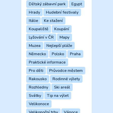
Dětský zábavní park
Egypt
Hrady
Hudební festivaly
Itálie
Ke stažení
Koupaliště
Koupání
Lyžování v ČR
Mapy
Muzea
Nejlepší pláže
Německo
Polsko
Praha
Praktické informace
Pro děti
Průvodce městem
Rakousko
Rodinné výlety
Rozhledny
Ski areál
Svátky
Tip na výlet
Velikonoce
Velikonoční trhy
Vánoce