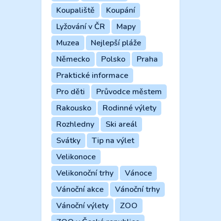
Koupaliště
Koupání
Lyžování v ČR
Mapy
Muzea
Nejlepší pláže
Německo
Polsko
Praha
Praktické informace
Pro děti
Průvodce městem
Rakousko
Rodinné výlety
Rozhledny
Ski areál
Svátky
Tip na výlet
Velikonoce
Velikonoční trhy
Vánoce
Vánoční akce
Vánoční trhy
Vánoční výlety
ZOO