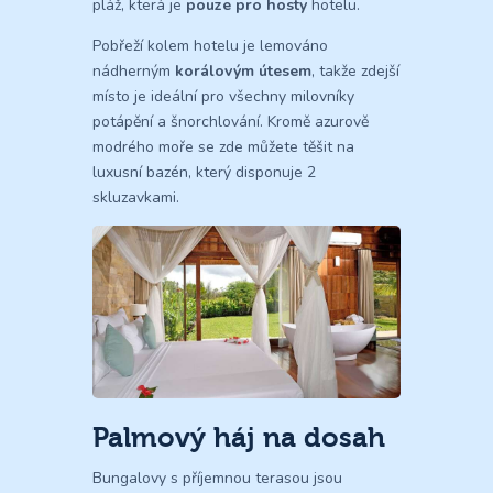
pláž, která je
pouze pro hosty
hotelu.
Pobřeží kolem hotelu je lemováno
nádherným
korálovým útesem
, takže zdejší
místo je ideální pro všechny milovníky
potápění a šnorchlování. Kromě azurově
modrého moře se zde můžete těšit na
luxusní bazén, který disponuje 2
skluzavkami.
Palmový háj na dosah
Bungalovy s příjemnou terasou jsou