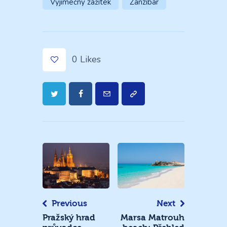
Výjimečný zážitek
Zanzibar
0
Likes
Navigace
pro
příspěvek
Previous
Next
Pražský hrad
Marsa Matrouh