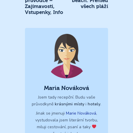
průvodce –
beach: Přehled
Zajímavosti,
všech pláží
Vstupenky, Info
Maria Nováková
Jsem tady recepční. Budu vaše
průvodkyně
krásnými místy
i
hotely
.
Jinak se jmenuji
Marie Nováková
,
vystudovala jsem literární tvorbu,
miluji cestování, psaní a taky