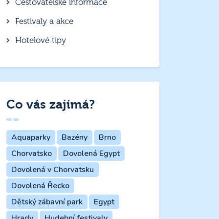
Cestovatelské informace
Festivaly a akce
Hotelové tipy
Co vás zajímá?
Aquaparky
Bazény
Brno
Chorvatsko
Dovolená Egypt
Dovolená v Chorvatsku
Dovolená Řecko
Dětský zábavní park
Egypt
Hrady
Hudební festivaly