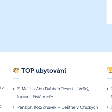
TOP ubytování
í z
El Malikia Abu Dabbab Resort – Velký,
luxusní, čisté moře
t
Penzion Kozí chlívek – Deštné v Orlických