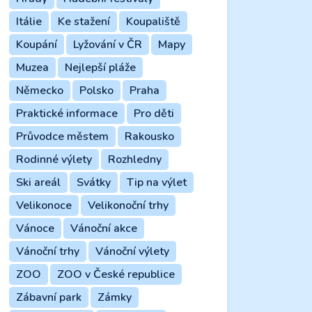
Itálie
Ke stažení
Koupaliště
Koupání
Lyžování v ČR
Mapy
Muzea
Nejlepší pláže
Německo
Polsko
Praha
Praktické informace
Pro děti
Průvodce městem
Rakousko
Rodinné výlety
Rozhledny
Ski areál
Svátky
Tip na výlet
Velikonoce
Velikonoční trhy
Vánoce
Vánoční akce
Vánoční trhy
Vánoční výlety
ZOO
ZOO v České republice
Zábavní park
Zámky