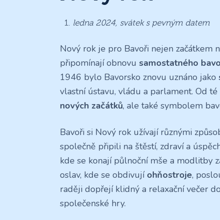
ledna 2024, svátek s pevným datem
Nový rok je pro Bavoři nejen začátkem
připomínají obnovu
samostatného bavo
1946 bylo Bavorsko znovu uznáno jako
vlastní ústavu, vládu a parlament. Od t
nových začátků
, ale také symbolem bavor
Bavoři si Nový rok užívají různými způso
společně připili na štěstí, zdraví a úspě
kde se konají půlnoční mše a modlitby za
oslav, kde se obdivují
ohňostroje
, posl
raději dopřejí klidný a relaxační večer do
společenské hry.