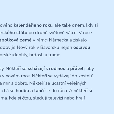
 nového
kalendářního roku
, ale také dnem, kdy si
rského státu
po druhé světové válce. V roce
spolková země
v rámci Německa a získalo
é doby je Nový rok v Bavorsku nejen
oslavou
ské identity, hrdosti a tradic.
by. Někteří se
scházejí
s
rodinou
a
přáteli
, aby
ch v novém roce. Někteří se vydávají do kostelů,
 mír a dobro. Někteří se účastní veřejných
ouchá se
hudba a tančí
se do rána. A někteří si
ma, kde si čtou, sledují televizi nebo hrají