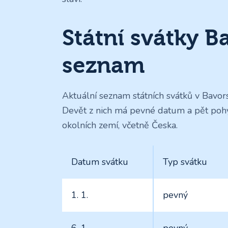
Státní svátky 
seznam
Aktuální seznam státních svátků v Bavors
Devět z nich má pevné datum a pět pohy
okolních zemí, včetně Česka.
Datum svátku
Typ svátku
1. 1.
pevný
6. 1.
pevný