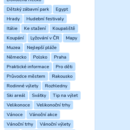
Dětský zábavní park
Egypt
Hrady
Hudební festivaly
Itálie
Ke stažení
Koupaliště
Koupání
Lyžování v ČR
Mapy
Muzea
Nejlepší pláže
Německo
Polsko
Praha
Praktické informace
Pro děti
Průvodce městem
Rakousko
Rodinné výlety
Rozhledny
Ski areál
Svátky
Tip na výlet
Velikonoce
Velikonoční trhy
Vánoce
Vánoční akce
Vánoční trhy
Vánoční výlety