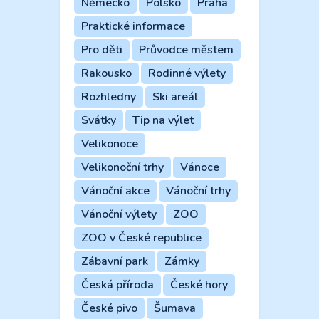
Německo
Polsko
Praha
Praktické informace
Pro děti
Průvodce městem
Rakousko
Rodinné výlety
Rozhledny
Ski areál
Svátky
Tip na výlet
Velikonoce
Velikonoční trhy
Vánoce
Vánoční akce
Vánoční trhy
Vánoční výlety
ZOO
ZOO v České republice
Zábavní park
Zámky
Česká příroda
České hory
České pivo
Šumava