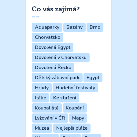
Co vás zajímá?
Aquaparky
Bazény
Brno
Chorvatsko
Dovolená Egypt
Dovolená v Chorvatsku
Dovolená Řecko
Dětský zábavní park
Egypt
Hrady
Hudební festivaly
Itálie
Ke stažení
Koupaliště
Koupání
Lyžování v ČR
Mapy
Muzea
Nejlepší pláže