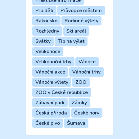
Praktické informace
Pro děti
Průvodce městem
Rakousko
Rodinné výlety
Rozhledny
Ski areál
Svátky
Tip na výlet
Velikonoce
Velikonoční trhy
Vánoce
Vánoční akce
Vánoční trhy
Vánoční výlety
ZOO
ZOO v České republice
Zábavní park
Zámky
Česká příroda
České hory
České pivo
Šumava