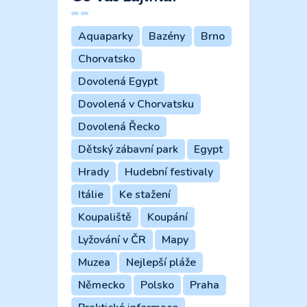
Aquaparky
Bazény
Brno
Chorvatsko
Dovolená Egypt
Dovolená v Chorvatsku
Dovolená Řecko
Dětský zábavní park
Egypt
Hrady
Hudební festivaly
Itálie
Ke stažení
Koupaliště
Koupání
Lyžování v ČR
Mapy
Muzea
Nejlepší pláže
Německo
Polsko
Praha