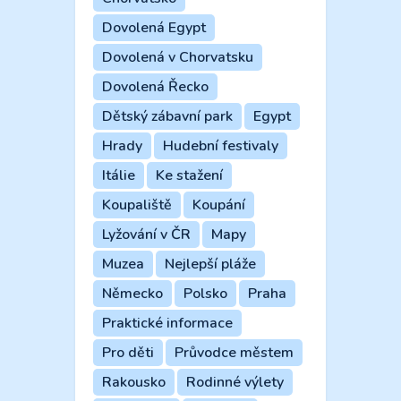
Dovolená Egypt
Dovolená v Chorvatsku
Dovolená Řecko
Dětský zábavní park
Egypt
Hrady
Hudební festivaly
Itálie
Ke stažení
Koupaliště
Koupání
Lyžování v ČR
Mapy
Muzea
Nejlepší pláže
Německo
Polsko
Praha
Praktické informace
Pro děti
Průvodce městem
Rakousko
Rodinné výlety