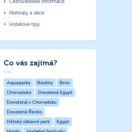
Cestovatelské informace
Festivaly a akce
Hotelové tipy
Co vás zajímá?
Aquaparky
Bazény
Brno
Chorvatsko
Dovolená Egypt
Dovolená v Chorvatsku
Dovolená Řecko
Dětský zábavní park
Egypt
Hrady
Hudební festivaly