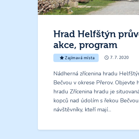
Hrad Helfštýn prův
akce, program
7. 7. 2020
Zajímavá místa
Nádherná zřícenina hradu Helfštýn
Bečvou v okrese Přerov. Objevte 
hradu Zřícenina hradu je situova
kopců nad údolím s řekou Bečvou
návštěvníky, kteří mají…