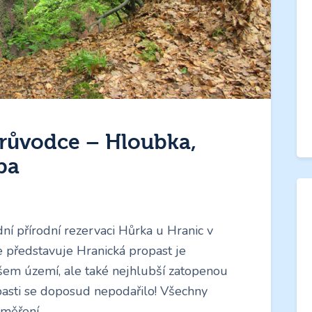
průvodce – Hloubka,
pa
ní přírodní rezervaci Hůrka u Hranic v
e představuje Hranická propast je
šem území, ale také nejhlubší zatopenou
pasti se doposud nepodařilo! Všechny
 měření…