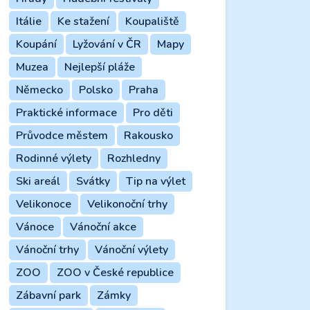
Itálie
Ke stažení
Koupaliště
Koupání
Lyžování v ČR
Mapy
Muzea
Nejlepší pláže
Německo
Polsko
Praha
Praktické informace
Pro děti
Průvodce městem
Rakousko
Rodinné výlety
Rozhledny
Ski areál
Svátky
Tip na výlet
Velikonoce
Velikonoční trhy
Vánoce
Vánoční akce
Vánoční trhy
Vánoční výlety
ZOO
ZOO v České republice
Zábavní park
Zámky