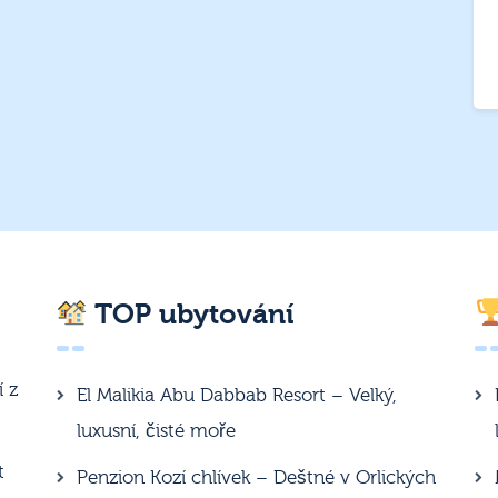
TOP ubytování
í z
El Malikia Abu Dabbab Resort – Velký,
luxusní, čisté moře
t
Penzion Kozí chlívek – Deštné v Orlických