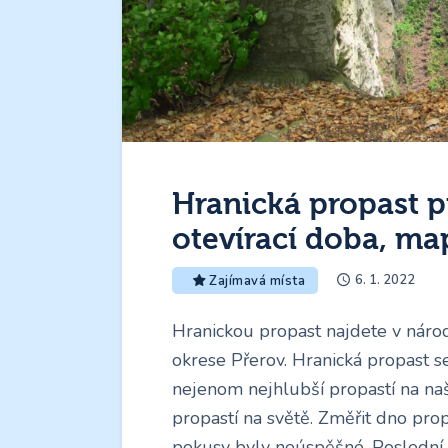
Hranická propast 
otevírací doba, ma
6. 1. 2022
Zajímavá místa
Hranickou propast najdete v národ
okrese Přerov. Hranická propast s
nejenom nejhlubší propastí na na
propastí na světě. Změřit dno pro
pokusy byly neúspěšné. Poslední