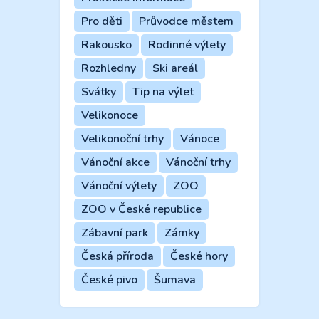
Pro děti
Průvodce městem
Rakousko
Rodinné výlety
Rozhledny
Ski areál
Svátky
Tip na výlet
Velikonoce
Velikonoční trhy
Vánoce
Vánoční akce
Vánoční trhy
Vánoční výlety
ZOO
ZOO v České republice
Zábavní park
Zámky
Česká příroda
České hory
České pivo
Šumava