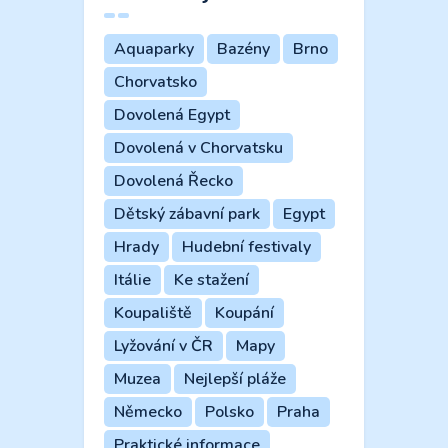
Aquaparky
Bazény
Brno
Chorvatsko
Dovolená Egypt
Dovolená v Chorvatsku
Dovolená Řecko
Dětský zábavní park
Egypt
Hrady
Hudební festivaly
Itálie
Ke stažení
Koupaliště
Koupání
Lyžování v ČR
Mapy
Muzea
Nejlepší pláže
Německo
Polsko
Praha
Praktické informace