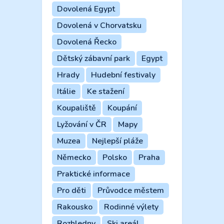
Dovolená Egypt
Dovolená v Chorvatsku
Dovolená Řecko
Dětský zábavní park
Egypt
Hrady
Hudební festivaly
Itálie
Ke stažení
Koupaliště
Koupání
Lyžování v ČR
Mapy
Muzea
Nejlepší pláže
Německo
Polsko
Praha
Praktické informace
Pro děti
Průvodce městem
Rakousko
Rodinné výlety
Rozhledny
Ski areál