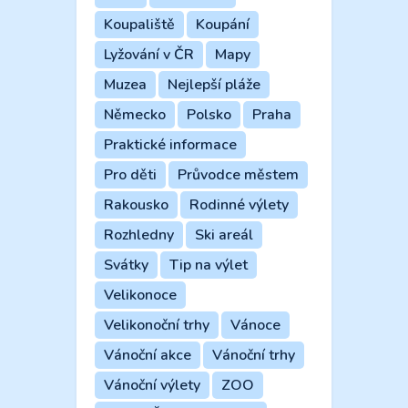
Koupaliště
Koupání
Lyžování v ČR
Mapy
Muzea
Nejlepší pláže
Německo
Polsko
Praha
Praktické informace
Pro děti
Průvodce městem
Rakousko
Rodinné výlety
Rozhledny
Ski areál
Svátky
Tip na výlet
Velikonoce
Velikonoční trhy
Vánoce
Vánoční akce
Vánoční trhy
Vánoční výlety
ZOO