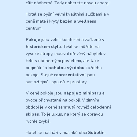
cítit nádherně. Tady naberete novou energii.
Hotel se pyšní velmi kvalitními službami a v
ceně máte i krytý
bazén
a
wellness
centrum.
Pokoje
jsou velmi komfortní a zařízené
v
historickém stylu
. Těšit se můžete na
vysoké stropy, masivní dřevěný nábytek v
čele s nádhernými postelemi, ale také
originální a
bohatou výzdobu
každého
pokoje. Stejně
reprezentativní
jsou
samozřejmě i společné prostory.
V ceně pokoje jsou
nápoje z minibaru
a
ovoce přichystané na pokoji. V zimním
období je v ceně zahrnutý rovněž
celodenní
skipas
. To je luxus, na který se opravdu
rychle zvyká.
Hotel se nachází v malinké obci
Sobotín
.