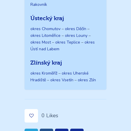
Rakovník
Ústecký kraj
okres Chomutov
–
okres Děčín
–
okres Litoměřice
–
okres Louny
–
okres Most
–
okres Teplice
–
okres
Ústí nad Labem
Zlínský kraj
okres Kroměříž
–
okres Uherské
Hradiště
–
okres Vsetín
–
okres Zlín
0
Likes