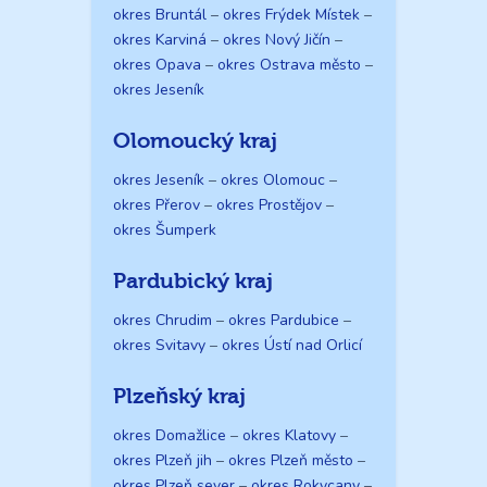
okres Bruntál
–
okres Frýdek Místek
–
okres Karviná
–
okres Nový Jičín
–
okres Opava
–
okres Ostrava město
–
okres Jeseník
Olomoucký kraj
okres Jeseník
–
okres Olomouc
–
okres Přerov
–
okres Prostějov
–
okres Šumperk
Pardubický kraj
okres Chrudim
–
okres Pardubice
–
okres Svitavy
–
okres Ústí nad Orlicí
Plzeňský kraj
okres Domažlice
–
okres Klatovy
–
okres Plzeň jih
–
okres Plzeň město
–
okres Plzeň sever
–
okres Rokycany
–