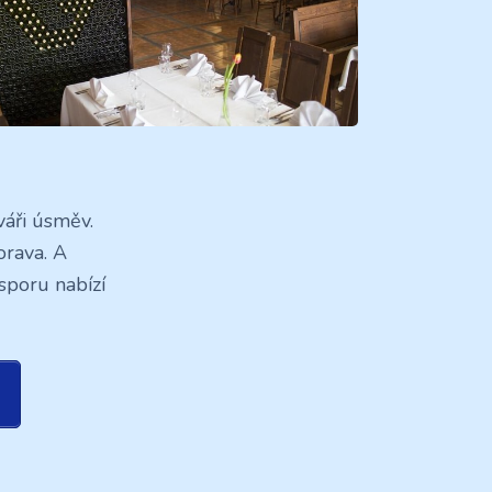
váři úsměv.
orava. A
sporu nabízí