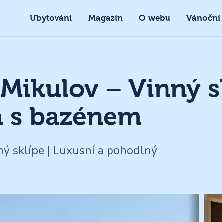
Ubytování
Magazín
O webu
Vánoční
Mikulov – Vinný s
sa s bazénem
nný sklípe | Luxusní a pohodlný