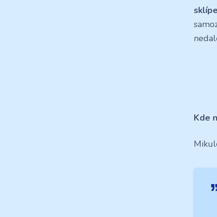
sklíp
samozř
neda
Kde n
Mikul