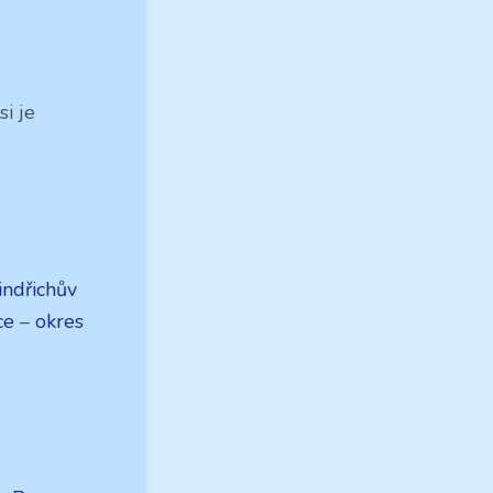
i je
indřichův
ce
–
okres