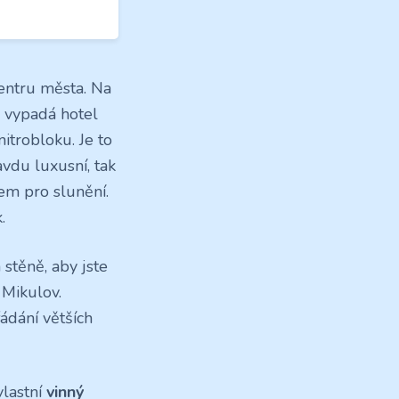
ntru města. Na
u vypadá hotel
nitrobloku. Je to
ravdu luxusní, tak
m pro slunění.
.
stěně, aby jste
 Mikulov.
řádání větších
vlastní
vinný