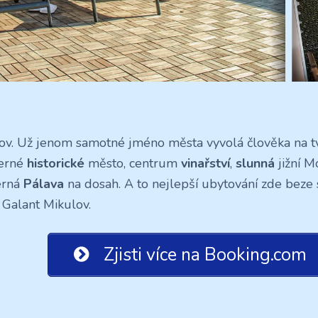
ov. Už jenom samotné jméno města vyvolá člověka na t
erné
historické
město, centrum
vinařství
,
slunná
jižní M
erná
Pálava
na dosah. A to nejlepší ubytování zde beze 
 Galant Mikulov.
Zjisti více na Booking.com