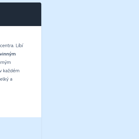
centra. Líbí
vinným
herným
 v každém
elký a