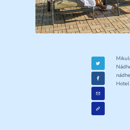
Mikul
Nádh
nádh
Hotel