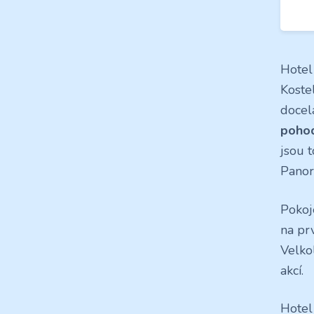
Hotel
Koste
docela
poho
jsou t
Panor
Pokoj
na pr
Velko
akcí.
Hotel