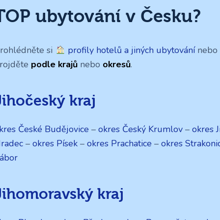
TOP ubytování v Česku?
rohlédněte si
profily hotelů a jiných ubytování
nebo s
rojděte
podle krajů
nebo
okresů
.
Jihočeský kraj
kres České Budějovice
–
okres Český Krumlov
–
okres J
radec
–
okres Písek
–
okres Prachatice
–
okres Strakoni
ábor
Jihomoravský kraj