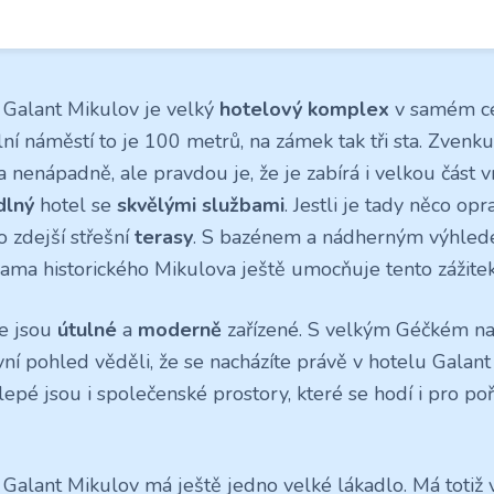
 Galant Mikulov je velký
hotelový komplex
v samém ce
lní náměstí to je 100 metrů, na zámek tak tři sta. Zvenk
 nenápadně, ale pravdou je, že je zabírá i velkou část v
dlný
hotel se
skvělými službami
. Jestli je tady něco op
o zdejší střešní
terasy
. S bazénem a nádherným výhlede
ama historického Mikulova ještě umocňuje tento zážitek
e jsou
útulné
a
moderně
zařízené. S velkým Géčkém na 
vní pohled věděli, že se nacházíte právě v hotelu Galant
lepé jsou i společenské prostory, které se hodí i pro po
 Galant Mikulov má ještě jedno velké lákadlo. Má totiž 