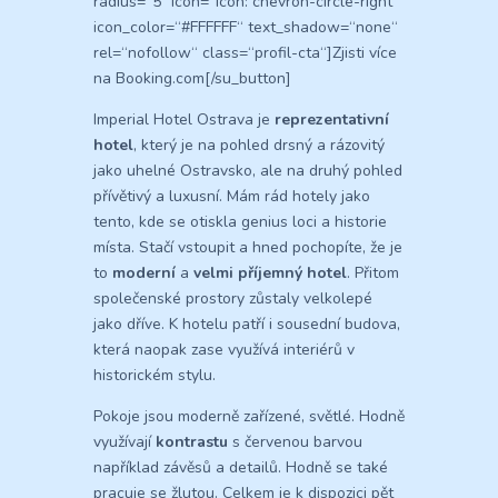
radius=“5″ icon=“icon: chevron-circle-right“
icon_color=“#FFFFFF“ text_shadow=“none“
rel=“nofollow“ class=“profil-cta“]Zjisti více
na Booking.com[/su_button]
Imperial Hotel Ostrava je
reprezentativní
hotel
, který je na pohled drsný a rázovitý
jako uhelné Ostravsko, ale na druhý pohled
přívětivý a luxusní. Mám rád hotely jako
tento, kde se otiskla genius loci a historie
místa. Stačí vstoupit a hned pochopíte, že je
to
moderní
a
velmi příjemný hotel
. Přitom
společenské prostory zůstaly velkolepé
jako dříve. K hotelu patří i sousední budova,
která naopak zase využívá interiérů v
historickém stylu.
Pokoje jsou moderně zařízené, světlé. Hodně
využívají
kontrastu
s červenou barvou
například závěsů a detailů. Hodně se také
pracuje se žlutou. Celkem je k dispozici pět