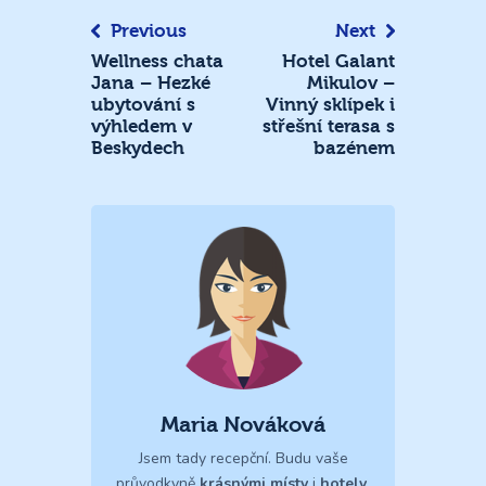
Previous
Next
Wellness chata
Hotel Galant
Jana – Hezké
Mikulov –
ubytování s
Vinný sklípek i
výhledem v
střešní terasa s
Beskydech
bazénem
Maria Nováková
Jsem tady recepční. Budu vaše
průvodkyně
krásnými místy
i
hotely
.