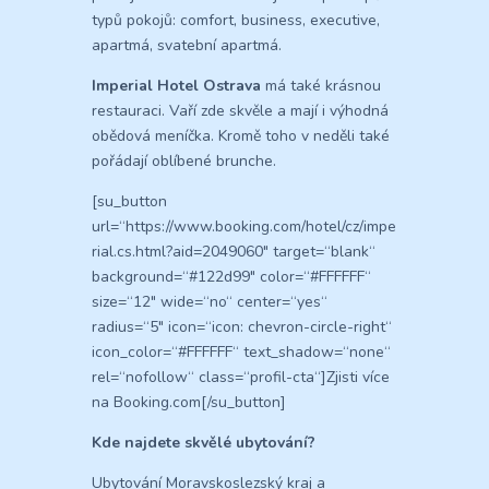
typů pokojů: comfort, business, executive,
apartmá, svatební apartmá.
Imperial Hotel Ostrava
má také krásnou
restauraci. Vaří zde skvěle a mají i výhodná
obědová meníčka. Kromě toho v neděli také
pořádají oblíbené brunche.
[su_button
url=“https://www.booking.com/hotel/cz/impe
rial.cs.html?aid=2049060″ target=“blank“
background=“#122d99″ color=“#FFFFFF“
size=“12″ wide=“no“ center=“yes“
radius=“5″ icon=“icon: chevron-circle-right“
icon_color=“#FFFFFF“ text_shadow=“none“
rel=“nofollow“ class=“profil-cta“]Zjisti více
na Booking.com[/su_button]
Kde najdete skvělé ubytování?
Ubytování Moravskoslezský kraj a