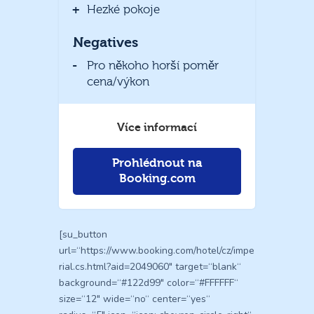
Hezké pokoje
Negatives
Pro někoho horší poměr
cena/výkon
Více informací
Prohlédnout na
Booking.com
[su_button
url=“https://www.booking.com/hotel/cz/impe
rial.cs.html?aid=2049060″ target=“blank“
background=“#122d99″ color=“#FFFFFF“
size=“12″ wide=“no“ center=“yes“