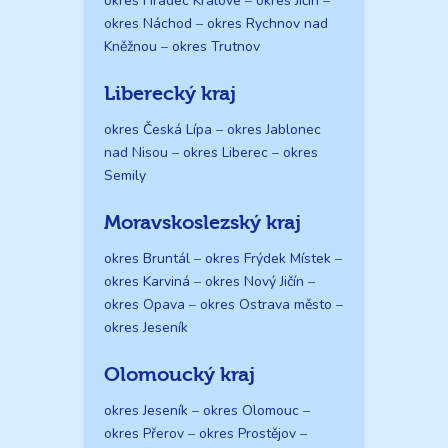
okres Hradec Králové
–
okres Jičín
–
okres Náchod
–
okres Rychnov nad
Kněžnou
–
okres Trutnov
Liberecký kraj
okres Česká Lípa
–
okres Jablonec
nad Nisou
–
okres Liberec
–
okres
Semily
Moravskoslezský kraj
okres Bruntál
–
okres Frýdek Místek
–
okres Karviná
–
okres Nový Jičín
–
okres Opava
–
okres Ostrava město
–
okres Jeseník
Olomoucký kraj
okres Jeseník
–
okres Olomouc
–
okres Přerov
–
okres Prostějov
–