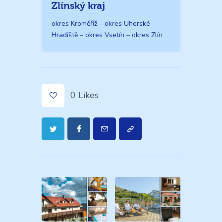
Zlínský kraj
okres Kroměříž
–
okres Uherské
Hradiště
–
okres Vsetín
–
okres Zlín
0
Likes
Navigace
pro
příspěvek