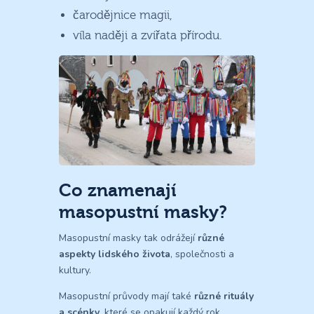
čarodějnice magii,
víla naději a zvířata přírodu.
Co znamenají
masopustní masky?
Masopustní masky tak odrážejí
různé
aspekty lidského života
, společnosti a
kultury.
Masopustní průvody mají také
různé rituály
a scénky
, které se opakují každý rok.