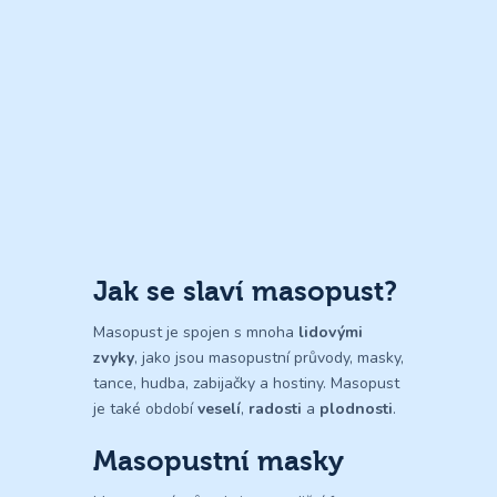
Jak se slaví masopust?
Masopust je spojen s mnoha
lidovými
zvyky
, jako jsou masopustní průvody, masky,
tance, hudba, zabijačky a hostiny. Masopust
je také období
veselí
,
radosti
a
plodnosti
.
Masopustní masky