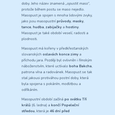
doby. Jeho název znamená
„opustit maso“
,
protože během postu se maso nejedlo.
Masopust je spojen s mnoha lidovými zvyky,
jako jsou masopustní
průvody
,
masky
,
tance
,
hudba
,
zabijačky
a
hostiny
.
Masopust je také období veselí, radosti a
plodnosti.
Masopust má kořeny v předkřesťanských
slovanských
oslavách konce zimy
a
příchodu jara. Později byl ovlivněn i římským
náboženstvím, které uctívalo
boha Bakcha
,
patrona vína a radovánek. Masopust se tak
stal jakousi protiváhou postní doby, která
byla spojena s pokáním, modlitbou a
odříkáním.
Masopustní období začíná
po svátku Tří
králů
(6. ledna) a
končí Popeleční
středou
, která je
46 dní před