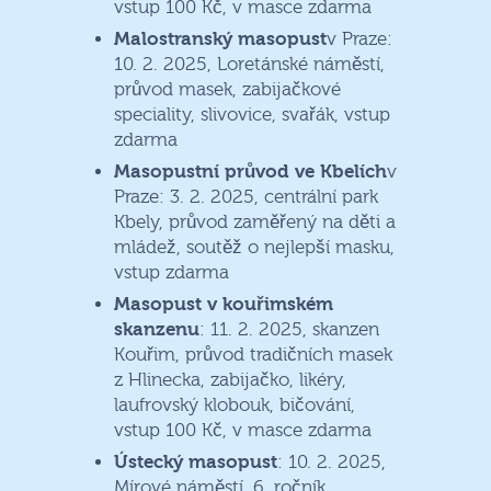
vstup 100 Kč, v masce zdarma
Malostranský masopust
v Praze:
10. 2. 2025, Loretánské náměstí,
průvod masek, zabijačkové
speciality, slivovice, svařák, vstup
zdarma
Masopustní průvod ve Kbelích
v
Praze: 3. 2. 2025, centrální park
Kbely, průvod zaměřený na děti a
mládež, soutěž o nejlepší masku,
vstup zdarma
Masopust v kouřimském
skanzenu
: 11. 2. 2025, skanzen
Kouřim, průvod tradičních masek
z Hlinecka, zabijačko, likéry,
laufrovský klobouk, bičování,
vstup 100 Kč, v masce zdarma
Ústecký masopust
: 10. 2. 2025,
Mírové náměstí, 6. ročník