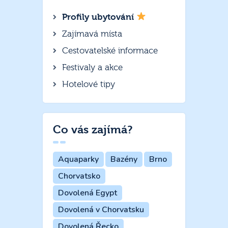
Profily ubytování
Zajímavá místa
Cestovatelské informace
Festivaly a akce
Hotelové tipy
Co vás zajímá?
Aquaparky
Bazény
Brno
Chorvatsko
Dovolená Egypt
Dovolená v Chorvatsku
Dovolená Řecko