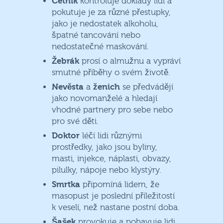
Četník
kontroluje doklady lidí a
pokutuje je za různé přestupky,
jako je nedostatek alkoholu,
špatné tancování nebo
nedostatečné maskování.
Žebrák
prosí o almužnu a vypráví
smutné příběhy o svém životě.
Nevěsta
a
ženich
se předvádějí
jako novomanželé a hledají
vhodné partnery pro sebe nebo
pro své děti.
Doktor
léčí lidi různými
prostředky, jako jsou byliny,
masti, injekce, náplasti, obvazy,
pilulky, nápoje nebo klystýry.
Smrtka
připomíná lidem, že
masopust je poslední příležitostí
k veselí, než nastane postní doba.
Šašek
provokuje a pobavuje lidi