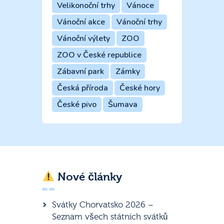
Velikonoční trhy
Vánoce
Vánoční akce
Vánoční trhy
Vánoční výlety
ZOO
ZOO v České republice
Zábavní park
Zámky
Česká příroda
České hory
České pivo
Šumava
Nové články
Svátky Chorvatsko 2026 –
Seznam všech státních svátků