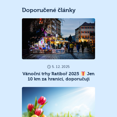
Doporučené články
5. 12. 2025
Vánoční trhy Ratiboř 2025
Jen
10 km za hranicí, doporučuji