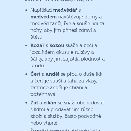
Například
medvědář
s
medvědem
navštěvuje domy a
medvěd tančí, řve a kouše lidi za
nohy, aby jim přinesl zdraví a
štěstí.
Kozař
s
kozou
skáče a bečí a
koza lidem okusuje rukávy a
šátky, aby jim zajistila plodnost a
úrodu.
Čert
a
anděl
se přou o duše lidí
a čert je straší a tahá za vlasy,
zatímco anděl je chrání a
požehnává.
Žid
a
cikán
se snaží obchodovat
s lidmi a prodávat jim různé
zboží a služby, často podvodně
nebo vtipně.