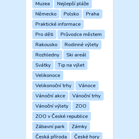
Muzea
Nejlepší pláže
Německo
Polsko
Praha
Praktické informace
Pro děti
Průvodce městem
Rakousko
Rodinné výlety
Rozhledny
Ski areál
Svátky
Tip na výlet
Velikonoce
Velikonoční trhy
Vánoce
Vánoční akce
Vánoční trhy
Vánoční výlety
ZOO
ZOO v České republice
Zábavní park
Zámky
Česká příroda
České hory