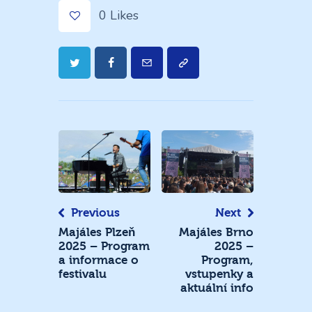
0
Likes
Navigace
pro
příspěvek
Previous
Next
Majáles Plzeň
Majáles Brno
2025 – Program
2025 –
a informace o
Program,
festivalu
vstupenky a
aktuální info