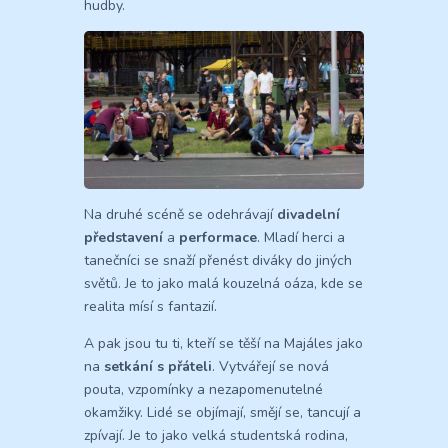
hudby.
Na druhé scéně se odehrávají
divadelní
představení
a
performace
. Mladí herci a
tanečníci se snaží přenést diváky do jiných
světů. Je to jako malá kouzelná oáza, kde se
realita mísí s fantazií.
A pak jsou tu ti, kteří se těší na Majáles jako
na
setkání s přáteli
. Vytvářejí se nová
pouta, vzpomínky a nezapomenutelné
okamžiky. Lidé se objímají, smějí se, tancují a
zpívají. Je to jako velká studentská rodina,