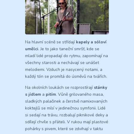
Na hlavní scéně se střídají
kapely a sóloví
umělci
. Je to jako taneční smršť, kde se
mladí lidé propadají do rytmu, zapomínají na
všechny starosti a nechávají se unášet
melodiemi. Vzduch je nasycený notami, a
každý tón se promítá do úsměvů na tvářích.
Na okolních loukách se rozprostírají
stánky
s jídlem
a
pitím
. Vůně grilovaného masa,
sladkých palačinek a čerstvě namixovaných
koktejlů se mísí v jedinečnou symfonii. Lidé
si sedají na trávu, rozbalují piknikové deky a
sdílejí chvíle s přáteli. V rukou mají plastové
pohárky s pivem, které se zdvihají v taktu