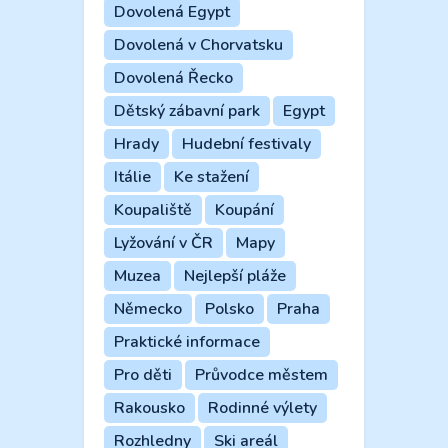
Dovolená Egypt
Dovolená v Chorvatsku
Dovolená Řecko
Dětský zábavní park
Egypt
Hrady
Hudební festivaly
Itálie
Ke stažení
Koupaliště
Koupání
Lyžování v ČR
Mapy
Muzea
Nejlepší pláže
Německo
Polsko
Praha
Praktické informace
Pro děti
Průvodce městem
Rakousko
Rodinné výlety
Rozhledny
Ski areál