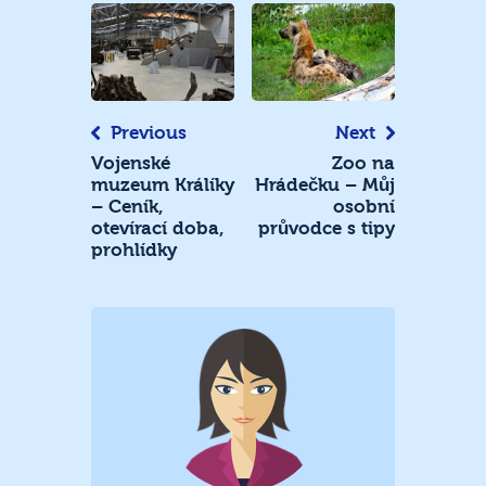
Navigace
pro
příspěvek
Previous
Next
Vojenské
Zoo na
muzeum Králíky
Hrádečku – Můj
– Ceník,
osobní
otevírací doba,
průvodce s tipy
prohlídky