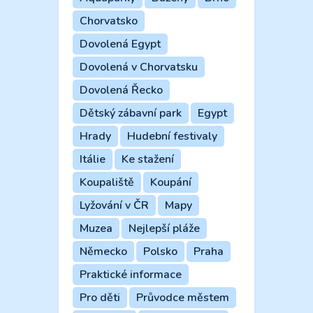
Chorvatsko
Dovolená Egypt
Dovolená v Chorvatsku
Dovolená Řecko
Dětský zábavní park
Egypt
Hrady
Hudební festivaly
Itálie
Ke stažení
Koupaliště
Koupání
Lyžování v ČR
Mapy
Muzea
Nejlepší pláže
Německo
Polsko
Praha
Praktické informace
Pro děti
Průvodce městem