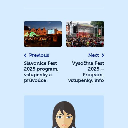
Navigace
pro
příspěvek
Previous
Next
Slavonice Fest
Vysočina Fest
2025 program,
2025 –
vstupenky a
Program,
průvodce
vstupenky, info