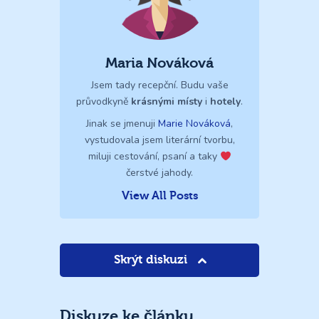
Maria Nováková
Jsem tady recepční. Budu vaše
průvodkyně
krásnými místy
i
hotely
.
Jinak se jmenuji
Marie Nováková
,
vystudovala jsem literární tvorbu,
miluji cestování, psaní a taky
čerstvé jahody.
View All Posts
Skrýt diskuzi
Diskuze ke článku