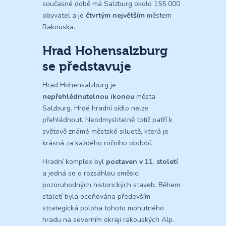
současné době má Salzburg okolo 155 000
obyvatel a je
čtvrtým největším
městem
Rakouska.
Hrad Hohensalzburg
se představuje
Hrad Hohensalzburg je
nepřehlédnutelnou ikonou
města
Salzburg. Hrdé hradní sídlo nelze
přehlédnout. Neodmyslitelně totiž patří k
světově známé městské siluetě, která je
krásná za každého ročního období.
Hradní komplex byl
postaven v 11. století
a jedná se o rozsáhlou směsici
pozoruhodných historických staveb. Během
staletí byla oceňována především
strategická poloha tohoto mohutného
hradu na severním okraji rakouských Alp.