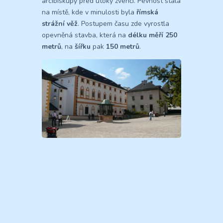
arcibiskupy před útoky zvenčí. Pevnost stála
na místě, kde v minulosti byla
římská
strážní věž
. Postupem času zde vyrostla
opevněná stavba, která na
délku měří 250
metrů
, na
šířku
pak
150 metrů
.