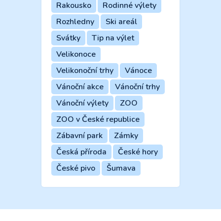
Rakousko
Rodinné výlety
Rozhledny
Ski areál
Svátky
Tip na výlet
Velikonoce
Velikonoční trhy
Vánoce
Vánoční akce
Vánoční trhy
Vánoční výlety
ZOO
ZOO v České republice
Zábavní park
Zámky
Česká příroda
České hory
České pivo
Šumava