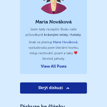
Maria Nováková
Jsem tady recepční. Budu vaše
průvodkyně
krásnými místy
i
hotely
.
Jinak se jmenuji
Marie Nováková
,
vystudovala jsem literární tvorbu,
miluji cestování, psaní a taky
čerstvé jahody.
View All Posts
Skrýt diskuzi
Diskuze ke článku