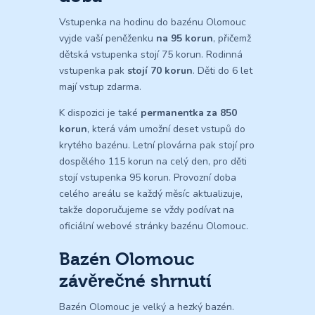
Vstupenka na hodinu do bazénu Olomouc
vyjde vaší peněženku
na 95 korun
, přičemž
dětská vstupenka stojí 75 korun. Rodinná
vstupenka pak
stojí 70 korun
. Děti do 6 let
mají vstup zdarma.
K dispozici je také
permanentka za 850
korun
, která vám umožní deset vstupů do
krytého bazénu. Letní plovárna pak stojí pro
dospělého 115 korun na celý den, pro děti
stojí vstupenka 95 korun. Provozní doba
celého areálu se každý měsíc aktualizuje,
takže doporučujeme se vždy podívat na
oficiální webové stránky bazénu Olomouc.
Bazén Olomouc
závěrečné shrnutí
Bazén Olomouc je velký a hezký bazén.