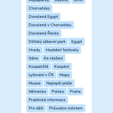
Chorvatsko
Dovolená Egypt
Dovolená v Chorvatsku
Dovolená Řecko
Dětský zábavní park
Egypt
Hrady
Hudební festivaly
Itálie
Ke stažení
Koupaliště
Koupání
Lyžování v ČR
Mapy
Muzea
Nejlepší pláže
Německo
Polsko
Praha
Praktické informace
Pro děti
Průvodce městem