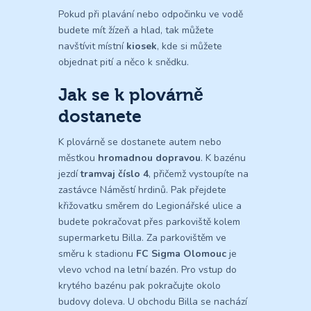
Pokud při plavání nebo odpočinku ve vodě
budete mít žízeň a hlad, tak můžete
navštívit místní
kiosek
, kde si můžete
objednat pití a něco k snědku.
Jak se k plovárně
dostanete
K plovárně se dostanete autem nebo
městkou
hromadnou dopravou
. K bazénu
jezdí
tramvaj číslo 4
, přičemž vystoupíte na
zastávce Náměstí hrdinů. Pak přejdete
křižovatku směrem do Legionářské ulice a
budete pokračovat přes parkoviště kolem
supermarketu Billa. Za parkovištěm ve
směru k stadionu
FC Sigma Olomouc
je
vlevo vchod na letní bazén. Pro vstup do
krytého bazénu pak pokračujte okolo
budovy doleva. U obchodu Billa se nachází