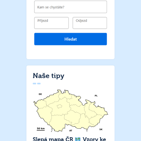
Naše tipy
Slepá mapa ČR
Vzory ke