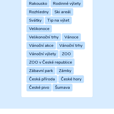
Rakousko
Rodinné výlety
Rozhledny
Ski areál
Svátky
Tip na výlet
Velikonoce
Velikonoční trhy
Vánoce
Vánoční akce
Vánoční trhy
Vánoční výlety
ZOO
ZOO v České republice
Zábavní park
Zámky
Česká příroda
České hory
České pivo
Šumava