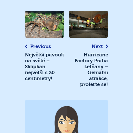
Navigace
pro
příspěvek
Previous
Next
Největší pavouk
Hurricane
na světě –
Factory Praha
Sklípkan
Letňany –
největší s 30
Geniální
centimetry!
atrakce,
proleťte se!