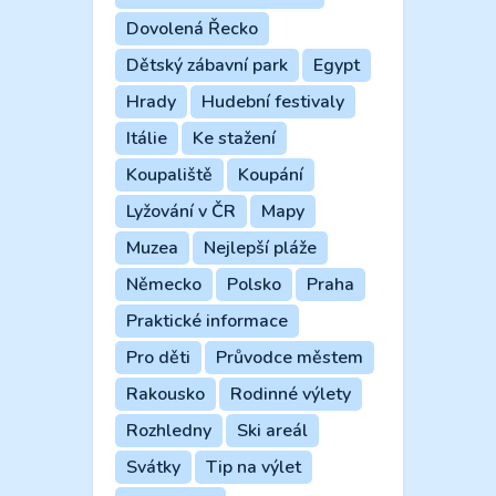
Dovolená Řecko
Dětský zábavní park
Egypt
Hrady
Hudební festivaly
Itálie
Ke stažení
Koupaliště
Koupání
Lyžování v ČR
Mapy
Muzea
Nejlepší pláže
Německo
Polsko
Praha
Praktické informace
Pro děti
Průvodce městem
Rakousko
Rodinné výlety
Rozhledny
Ski areál
Svátky
Tip na výlet